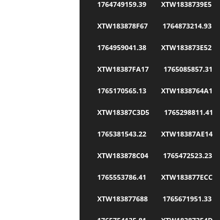
1764749159.39
XTW1838739E5
XTW183878F67
1764873214.93
1764959041.38
XTW183873E52
XTW18387FA17
1765085857.31
1765170565.13
XTW1838764A1
XTW18387C3D5
1765298811.41
1765381543.22
XTW18387AE14
XTW183878C04
1765472523.23
1765553786.41
XTW183877ECC
XTW183877688
1765671951.33