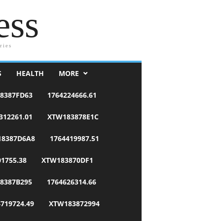
ess
ries
S
HEALTH
MORE
8387FD63
1764224666.61
312261.01
XTW183878E1C
8387D6A8
1764419987.51
1755.38
XTW183870DF1
8387B295
1764626314.66
719724.49
XTW183872994