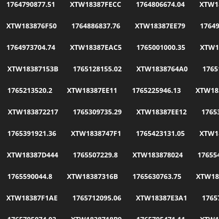
1764790877.51
XTW18387FECC
1764806674.04
XTW1
XTW183876F50
1764886837.76
XTW18387EE79
17649
1764973704.74
XTW18387EAC5
1765001000.35
XTW1
XTW18387153B
1765128155.02
XTW1838764A0
1765
1765213520.2
XTW18387EE11
1765225946.13
XTW18
XTW183872217
1765309735.29
XTW18387EE12
1765
1765391921.36
XTW1838747F1
1765423131.05
XTW1
XTW18387D444
1765507229.8
XTW183878024
17655
1765590044.8
XTW18387316B
1765630763.75
XTW18
XTW18387F1AE
1765712095.06
XTW18387E3A1
1765