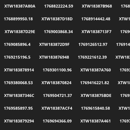
XTW18387A80A
1768822224.59
XTW18387B968
1768
1768899950.18
XTW18387D18D
1768914442.48
XTW1
XTW18387D29E
1769003868.34
XTW1838713F7
1769
1769085896.4
XTW183872D9F
1769126512.97
176914
1769215196.5
XTW183876948
1769221612.39
XTW18
XTW183878914
1769301100.96
XTW18387A760
1769
1769380068.53
XTW183870824
1769416221.82
XTW1
XTW18387346C
1769504721.37
XTW183875BDE
1769
1769585897.95
XTW18387ACF4
1769615840.58
XTW1
XTW183879294
1769694366.09
XTW18387A461
1769