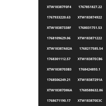
XTW18387F0F4
1767851827.22
1767933220.63
XTW183874922
XTW18387338F
1768031751.53
1768109629.06
XTW183871222
XTW18387A82A
1768217585.54
1768301112.57
XTW18387ECB6
XTW1838703B3
1768424893.1
1768506249.21
XTW18387291A
XTW18387D86A
1768588632.86
1768671190.17
XTW183870E3C