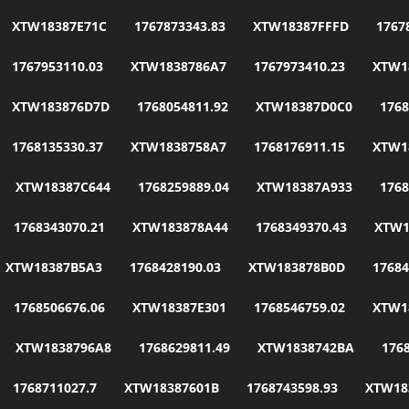
XTW18387E71C
1767873343.83
XTW18387FFFD
1767
1767953110.03
XTW1838786A7
1767973410.23
XTW1
XTW183876D7D
1768054811.92
XTW18387D0C0
1768
1768135330.37
XTW1838758A7
1768176911.15
XTW1
XTW18387C644
1768259889.04
XTW18387A933
1768
1768343070.21
XTW183878A44
1768349370.43
XTW1
XTW18387B5A3
1768428190.03
XTW183878B0D
17684
1768506676.06
XTW18387E301
1768546759.02
XTW1
XTW1838796A8
1768629811.49
XTW1838742BA
176
1768711027.7
XTW18387601B
1768743598.93
XTW18