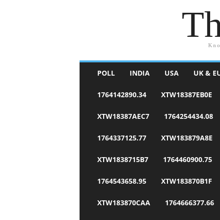
Th
Kno
POLL
INDIA
USA
UK & E
1764142890.34
XTW18387EB0E
XTW18387AEC7
1764254434.08
1764337125.77
XTW183879A8E
XTW1838715B7
1764460900.75
1764543658.95
XTW183870B1F
XTW183870CAA
1764666377.66