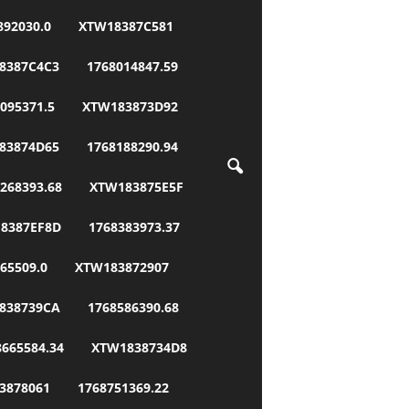
892030.0
XTW18387C581
8387C4C3
1768014847.59
095371.5
XTW183873D92
83874D65
1768188290.94
268393.68
XTW183875E5F
8387EF8D
1768383973.37
65509.0
XTW183872907
838739CA
1768586390.68
8665584.34
XTW1838734D8
3878061
1768751369.22