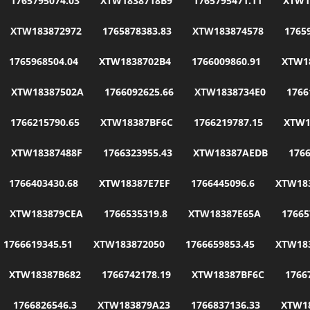
1765795074.03
XTW1838718B9
1765795471.11
XTW1
XTW183872972
1765878383.83
XTW183874578
1765
1765968504.04
XTW1838702B4
1766009860.91
XTW1
XTW18387502A
1766092625.66
XTW1838734E0
1766
1766215790.65
XTW18387BF6C
1766219787.15
XTW1
XTW18387488F
1766323955.43
XTW18387AEDB
1766
1766403430.68
XTW18387E7EF
1766445096.6
XTW18
XTW183879CEA
1766535319.8
XTW18387E65A
17665
1766619345.51
XTW183872050
1766659853.45
XTW18
XTW18387B682
1766742178.19
XTW18387BF6C
1766
1766826546.3
XTW183879A23
1766837136.33
XTW1