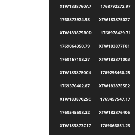
XTW1838760A7
1768792272.97
1768873924.93
XTW183875027
XTW183875B0D
1768978429.71
1769064350.79
XTW183877F81
1769167198.27
XTW183871003
XTW18387E0C4
1769295466.25
1769376402.87
XTW18387E5E2
XTW18387025C
1769457547.17
1769545598.32
XTW183876406
XTW183873C17
1769666851.23