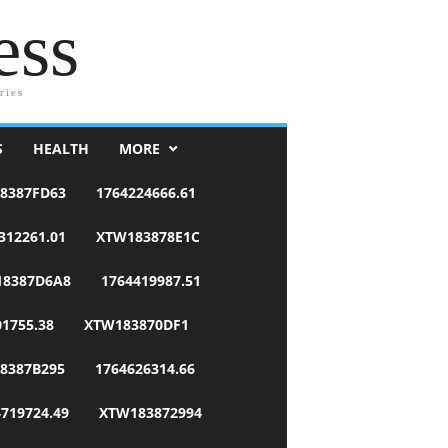
ess
ries
S
HEALTH
MORE
8387FD63
1764224666.61
312261.01
XTW183878E1C
8387D6A8
1764419987.51
1755.38
XTW183870DF1
8387B295
1764626314.66
719724.49
XTW183872994