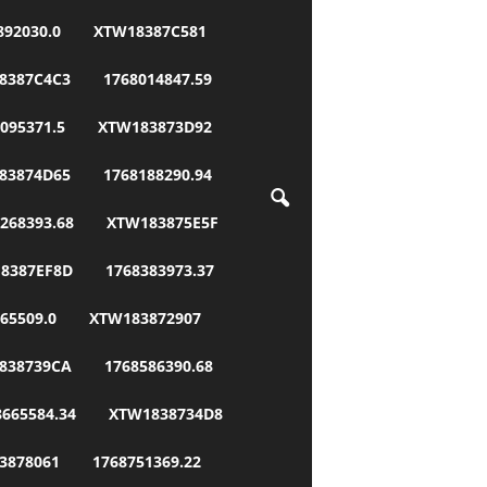
892030.0
XTW18387C581
8387C4C3
1768014847.59
095371.5
XTW183873D92
83874D65
1768188290.94
268393.68
XTW183875E5F
8387EF8D
1768383973.37
65509.0
XTW183872907
838739CA
1768586390.68
8665584.34
XTW1838734D8
3878061
1768751369.22