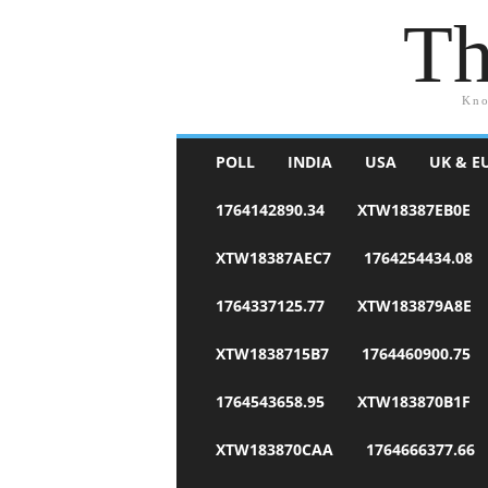
Th
Kno
POLL
INDIA
USA
UK & E
1764142890.34
XTW18387EB0E
XTW18387AEC7
1764254434.08
1764337125.77
XTW183879A8E
XTW1838715B7
1764460900.75
1764543658.95
XTW183870B1F
XTW183870CAA
1764666377.66