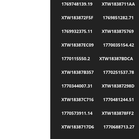
1769748139.19
XTW1838711AA
XTW183872F5F
1769851282.71
1769932375.11
XTW183875769
XTW18387EC09
1770035154.42
1770115550.2
XTW18387BDCA
XTW18387B357
1770251537.78
1770344007.31
XTW18387298D
XTW18387C716
1770481244.51
1770573911.14
XTW183878FF2
XTW1838717D6
1770688713.27