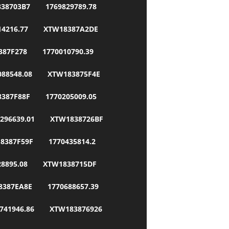
38703B7
1769829789.78
14216.77
XTW18387A2DE
387F278
1770010790.39
088548.08
XTW183875F4E
387F88F
1770205009.05
296639.01
XTW1838726BF
8387F59F
1770435814.2
8895.08
XTW1838715DF
8387EA8E
1770688657.39
741946.86
XTW183876926