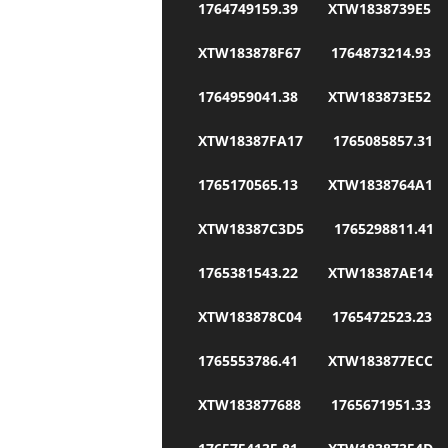
1764749159.39
XTW1838739E5
XTW183878F67
1764873214.93
1764959041.38
XTW183873E52
XTW18387FA17
1765085857.31
1765170565.13
XTW1838764A1
XTW18387C3D5
1765298811.41
1765381543.22
XTW18387AE14
XTW183878C04
1765472523.23
1765553786.41
XTW183877ECC
XTW183877688
1765671951.33