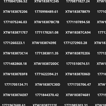
1770847286.52
XTW18387C245
1770871827.24
XTW1
XTW18387E206
1770998489.61
XTW18387B879
17710
1771075246.03
XTW18387BC7B
1771107894.58
XTW1
XTW1838717E7
1771178261.08
XTW18387CA94
1771
1771260223.1
XTW18387439E
1771272903.28
XTW18
XTW183873C14
1771383811.35
XTW18387E2E6
17713
1771482868.18
XTW1838720DC
1771510074.51
XTW1
XTW18387E0F8
1771622394.21
XTW18387E86D
1771
1771705134.71
XTW18387C30D
1771735706.47
XTW
XTW18387AE87
1771844370.42
XTW183874681
1771
1771967688.61
XTW18387222F
1771985303.31
XTW18