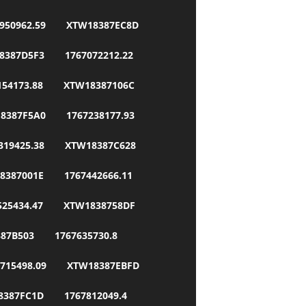
950962.59
XTW18387EC8D
8387D5F3
1767072212.22
154173.88
XTW18387106C
8387F5A0
1767238177.93
319425.38
XTW18387C628
8387001E
1767442666.11
525434.47
XTW1838758DF
87B503
1767635730.8
715498.09
XTW18387EBFD
8387FC1D
1767812049.4