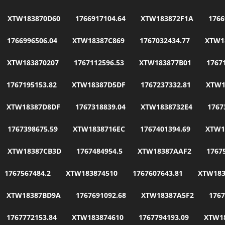
XTW183870D60
1766917104.64
XTW183872F1A
1766
1766996506.04
XTW18387C869
1767032434.77
XTW1
XTW183870207
1767112596.53
XTW183877B01
1767
1767195153.82
XTW18387D5DF
1767237332.81
XTW1
XTW18387D8DF
1767318839.04
XTW1838732E4
1767
1767398675.59
XTW1838716EC
1767401394.69
XTW1
XTW18387CB3D
1767484954.5
XTW18387AAF2
1767
1767567484.2
XTW183874510
1767607643.81
XTW183
XTW18387BD9A
1767691092.68
XTW18387A5F2
1767
1767772153.84
XTW183874610
1767794193.09
XTW1