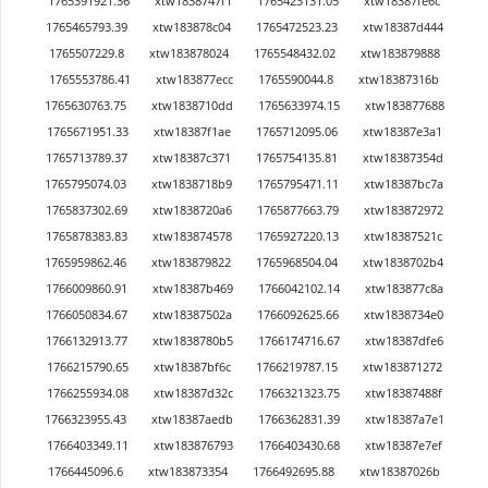
1765391921.36
xtw1838747f1
1765423131.05
xtw18387fe6c
1765465793.39
xtw183878c04
1765472523.23
xtw18387d444
1765507229.8
xtw183878024
1765548432.02
xtw183879888
1765553786.41
xtw183877ecc
1765590044.8
xtw18387316b
1765630763.75
xtw1838710dd
1765633974.15
xtw183877688
1765671951.33
xtw18387f1ae
1765712095.06
xtw18387e3a1
1765713789.37
xtw18387c371
1765754135.81
xtw18387354d
1765795074.03
xtw1838718b9
1765795471.11
xtw18387bc7a
1765837302.69
xtw1838720a6
1765877663.79
xtw183872972
1765878383.83
xtw183874578
1765927220.13
xtw18387521c
1765959862.46
xtw183879822
1765968504.04
xtw1838702b4
1766009860.91
xtw18387b469
1766042102.14
xtw183877c8a
1766050834.67
xtw18387502a
1766092625.66
xtw1838734e0
1766132913.77
xtw1838780b5
1766174716.67
xtw18387dfe6
1766215790.65
xtw18387bf6c
1766219787.15
xtw183871272
1766255934.08
xtw18387d32c
1766321323.75
xtw18387488f
1766323955.43
xtw18387aedb
1766362831.39
xtw18387a7e1
1766403349.11
xtw183876793
1766403430.68
xtw18387e7ef
1766445096.6
xtw183873354
1766492695.88
xtw18387026b