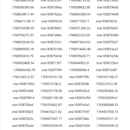
1768506676.06
xtw18387e301
1768546759.02
xtw1838739ca
1768586390.68
xtw18387d86a
1768588632.86
xtw1838796a8
1768629811.49
xtw1838742ba
1768665584.34
xtw1838734d8
1768671190.17
xtw183870e3c
1768711027.7
xtw18387601b
1768743598.93
xtw183878061
1768751369.22
xtw1838760a7
1768792272.97
xtw18387a80a
1768822224.59
xtw18387b968
1768833549.59
xtw183872251
1768873924.93
xtw183875027
1768899950.18
xtw18387d18d
1768914442.48
xtw18387aca7
1768955410.79
xtw183875b0d
1768978429.71
xtw18387d29e
1769003868.34
xtw1838713f7
1769044903.31
xtw1838725bd
1769064350.79
xtw183877f81
1769085896.4
xtw183872d9f
1769126512.97
1769143151.82
xtw183877f8c
1769167198.27
xtw183871003
1769215196.5
xtw183876948
1769221612.39
xtw18387d4f6
1769255178.98
xtw18387e0c4
1769295466.25
xtw183878914
1769301100.96
xtw18387a760
1769334934.0
xtw1838730ed
1769376402.87
xtw18387e5e2
1769380068.53
xtw183870824
1769416221.82
xtw183877b97
1769457058.75
xtw18387025c
1769457547.17
xtw18387346c
1769504721.37
xtw183875bde
1769536358.59
xtw183875504
1769545598.32