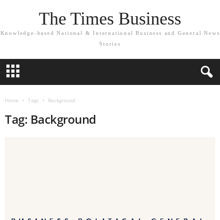
The Times Business
Knowledge-based National & International Business and General News
Stories
Home
Tags
Background
Tag: Background