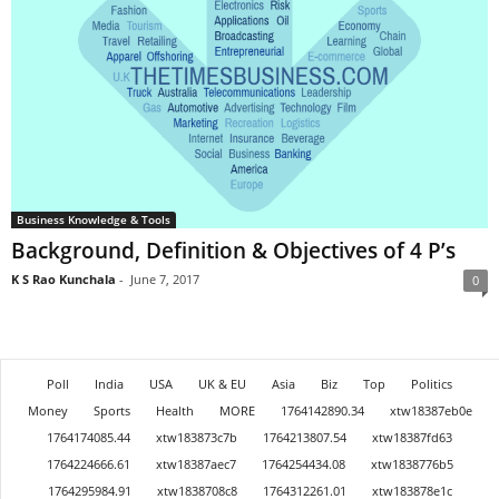
Business Knowledge & Tools
Background, Definition & Objectives of 4 P’s
K S Rao Kunchala
-
June 7, 2017
0
Poll
India
USA
UK & EU
Asia
Biz
Top
Politics
Money
Sports
Health
MORE
1764142890.34
xtw18387eb0e
1764174085.44
xtw183873c7b
1764213807.54
xtw18387fd63
1764224666.61
xtw18387aec7
1764254434.08
xtw1838776b5
1764295984.91
xtw1838708c8
1764312261.01
xtw183878e1c