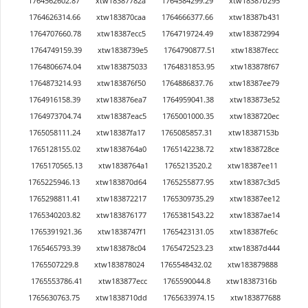
1764562602.87
xtw18387782a
1764584299.29
xtw18387b295
1764626314.66
xtw183870caa
1764666377.66
xtw18387b431
1764707660.78
xtw18387ecc5
1764719724.49
xtw183872994
1764749159.39
xtw1838739e5
1764790877.51
xtw18387fecc
1764806674.04
xtw183875033
1764831853.95
xtw183878f67
1764873214.93
xtw183876f50
1764886837.76
xtw18387ee79
1764916158.39
xtw183876ea7
1764959041.38
xtw183873e52
1764973704.74
xtw18387eac5
1765001000.35
xtw1838720ec
1765058111.24
xtw18387fa17
1765085857.31
xtw18387153b
1765128155.02
xtw1838764a0
1765142238.72
xtw1838728ce
1765170565.13
xtw1838764a1
1765213520.2
xtw18387ee11
1765225946.13
xtw183870d64
1765255877.95
xtw18387c3d5
1765298811.41
xtw183872217
1765309735.29
xtw18387ee12
1765340203.82
xtw183876177
1765381543.22
xtw18387ae14
1765391921.36
xtw1838747f1
1765423131.05
xtw18387fe6c
1765465793.39
xtw183878c04
1765472523.23
xtw18387d444
1765507229.8
xtw183878024
1765548432.02
xtw183879888
1765553786.41
xtw183877ecc
1765590044.8
xtw18387316b
1765630763.75
xtw1838710dd
1765633974.15
xtw183877688