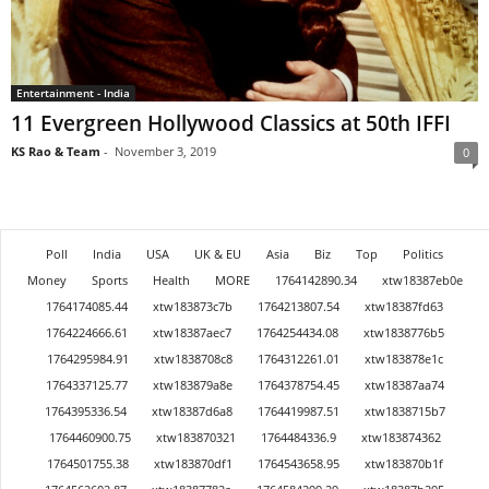
Entertainment - India
11 Evergreen Hollywood Classics at 50th IFFI
KS Rao & Team
-
November 3, 2019
0
Poll
India
USA
UK & EU
Asia
Biz
Top
Politics
Money
Sports
Health
MORE
1764142890.34
xtw18387eb0e
1764174085.44
xtw183873c7b
1764213807.54
xtw18387fd63
1764224666.61
xtw18387aec7
1764254434.08
xtw1838776b5
1764295984.91
xtw1838708c8
1764312261.01
xtw183878e1c
1764337125.77
xtw183879a8e
1764378754.45
xtw18387aa74
1764395336.54
xtw18387d6a8
1764419987.51
xtw1838715b7
1764460900.75
xtw183870321
1764484336.9
xtw183874362
1764501755.38
xtw183870df1
1764543658.95
xtw183870b1f