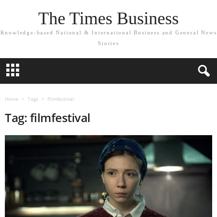
The Times Business
Knowledge-based National & International Business and General News
Stories
Home
Tags
Filmfestival
Tag: filmfestival