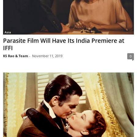
Asia
Parasite Film Will Have Its India Premiere at
IFFI
KS Rao & Team
-
November 11, 2019
0