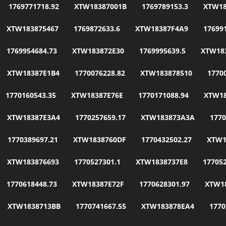
1769771718.92
XTW18387001B
1769789153.3
XTW18
XTW183875467
1769872633.6
XTW18387F4A9
17699
1769954684.73
XTW183872E30
1769995639.5
XTW18
XTW18387E1B4
1770076228.82
XTW183878510
1770
1770160543.35
XTW18387E76E
1770171088.94
XTW18
XTW18387E3A4
1770257659.17
XTW183873A3A
1770
1770389697.21
XTW1838760DF
1770432502.27
XTW1
XTW183876693
1770527301.1
XTW1838737E8
177052
1770618448.73
XTW18387E72F
1770628301.97
XTW1
XTW1838713BB
1770741667.55
XTW183878EA4
1770