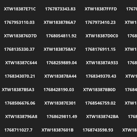
XTW18387E71C
1767873343.83
XTW18387FFFD
1767
1767953110.03
XTW1838786A7
1767973410.23
XTW1
XTW183876D7D
1768054811.92
XTW18387D0C0
1768
1768135330.37
XTW1838758A7
1768176911.15
XTW1
XTW18387C644
1768259889.04
XTW18387A933
1768
1768343070.21
XTW183878A44
1768349370.43
XTW1
XTW18387B5A3
1768428190.03
XTW183878B0D
17684
1768506676.06
XTW18387E301
1768546759.02
XTW1
XTW1838796A8
1768629811.49
XTW1838742BA
176
1768711027.7
XTW18387601B
1768743598.93
XTW18