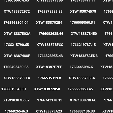
1765795074.03
XTW1838718B9
1765795471.11
XTW1
XTW183872972
1765878383.83
XTW183874578
1765
1765968504.04
XTW1838702B4
1766009860.91
XTW1
XTW18387502A
1766092625.66
XTW1838734E0
1766
1766215790.65
XTW18387BF6C
1766219787.15
XTW1
XTW18387488F
1766323955.43
XTW18387AEDB
1766
1766403430.68
XTW18387E7EF
1766445096.6
XTW18
XTW183879CEA
1766535319.8
XTW18387E65A
17665
1766619345.51
XTW183872050
1766659853.45
XTW18
XTW18387B682
1766742178.19
XTW18387BF6C
1766
1766826546.3
XTW183879A23
1766837136.33
XTW1