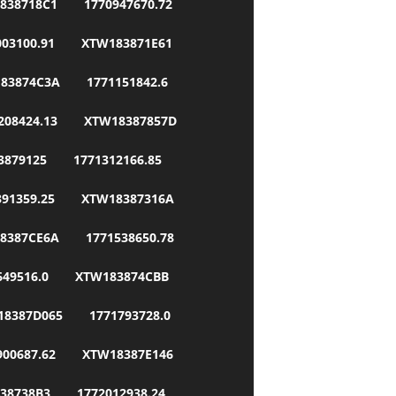
838718C1
1770947670.72
03100.91
XTW183871E61
83874C3A
1771151842.6
208424.13
XTW18387857D
3879125
1771312166.85
91359.25
XTW18387316A
8387CE6A
1771538650.78
649516.0
XTW183874CBB
18387D065
1771793728.0
900687.62
XTW18387E146
38738B3
1772012938.24