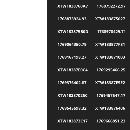
XTW1838760A7
1768792272.97
1768873924.93
XTW183875027
XTW183875B0D
1768978429.71
1769064350.79
XTW183877F81
1769167198.27
XTW183871003
XTW18387E0C4
1769295466.25
1769376402.87
XTW18387E5E2
XTW18387025C
1769457547.17
1769545598.32
XTW183876406
XTW183873C17
1769666851.23