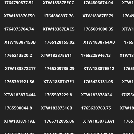
1764790877.51
XTW18387FECC
1764806674.04
XTW1
XTW183876F50
1764886837.76
XTW18387EE79
17649
1764973704.74
XTW18387EAC5
1765001000.35
XTW1
XTW18387153B
1765128155.02
XTW1838764A0
1765
1765213520.2
XTW18387EE11
1765225946.13
XTW18
XTW183872217
1765309735.29
XTW18387EE12
1765
1765391921.36
XTW1838747F1
1765423131.05
XTW1
XTW18387D444
1765507229.8
XTW183878024
17655
1765590044.8
XTW18387316B
1765630763.75
XTW18
XTW18387F1AE
1765712095.06
XTW18387E3A1
1765