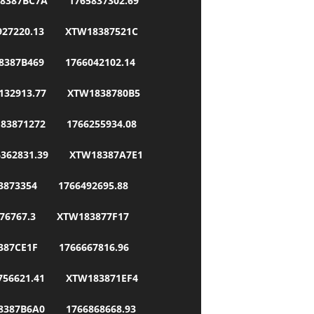
8387BC7A
1765837302.69
927220.13
XTW18387521C
8387B469
1766042102.14
132913.77
XTW1838780B5
83871272
1766255934.08
362831.39
XTW18387A7E1
3873354
1766492695.88
76767.3
XTW183877F17
387CE1F
1766667816.96
756621.41
XTW183871EF4
8387B6A0
1766868668.93