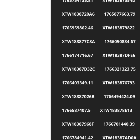
1765754135.81
XTW18387354D
XTW1838720A6
1765877663.79
1765959862.46
XTW183879822
XTW183877C8A
1766050834.67
1766174716.67
XTW18387DFE6
XTW18387D32C
1766321323.75
1766403349.11
XTW183876793
XTW18387026B
1766494424.09
1766587407.5
XTW183878E13
XTW18387968F
1766701440.39
1766784941.42
XTW18387AD0A