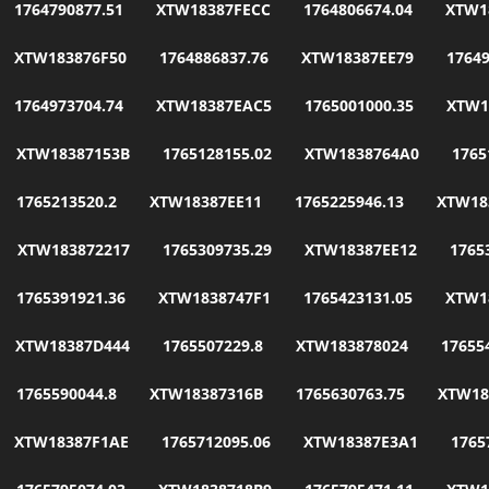
1764790877.51
XTW18387FECC
1764806674.04
XTW1
XTW183876F50
1764886837.76
XTW18387EE79
17649
1764973704.74
XTW18387EAC5
1765001000.35
XTW1
XTW18387153B
1765128155.02
XTW1838764A0
1765
1765213520.2
XTW18387EE11
1765225946.13
XTW18
XTW183872217
1765309735.29
XTW18387EE12
1765
1765391921.36
XTW1838747F1
1765423131.05
XTW1
XTW18387D444
1765507229.8
XTW183878024
17655
1765590044.8
XTW18387316B
1765630763.75
XTW18
XTW18387F1AE
1765712095.06
XTW18387E3A1
1765