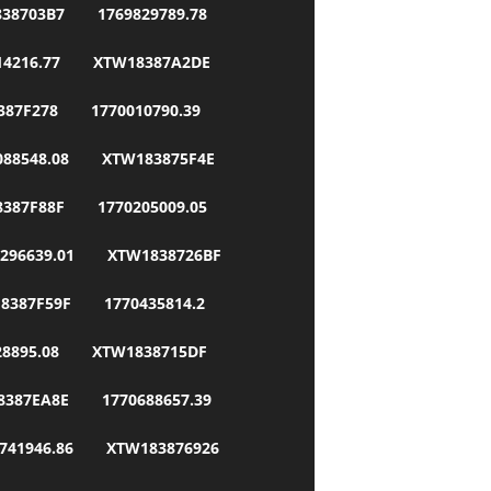
38703B7
1769829789.78
14216.77
XTW18387A2DE
387F278
1770010790.39
088548.08
XTW183875F4E
387F88F
1770205009.05
296639.01
XTW1838726BF
8387F59F
1770435814.2
8895.08
XTW1838715DF
8387EA8E
1770688657.39
741946.86
XTW183876926