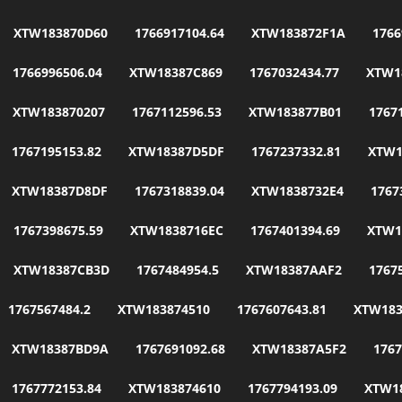
XTW183870D60
1766917104.64
XTW183872F1A
1766
1766996506.04
XTW18387C869
1767032434.77
XTW1
XTW183870207
1767112596.53
XTW183877B01
1767
1767195153.82
XTW18387D5DF
1767237332.81
XTW1
XTW18387D8DF
1767318839.04
XTW1838732E4
1767
1767398675.59
XTW1838716EC
1767401394.69
XTW1
XTW18387CB3D
1767484954.5
XTW18387AAF2
1767
1767567484.2
XTW183874510
1767607643.81
XTW183
XTW18387BD9A
1767691092.68
XTW18387A5F2
1767
1767772153.84
XTW183874610
1767794193.09
XTW1