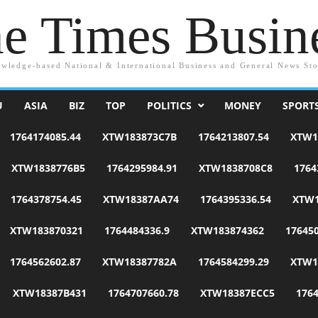
e Times Busin
wledge-based National & International Business and General News Sto
U
ASIA
BIZ
TOP
POLITICS
MONEY
SPORT
1764174085.44
XTW183873C7B
1764213807.54
XTW1
XTW1838776B5
1764295984.91
XTW1838708C8
1764
1764378754.45
XTW18387AA74
1764395336.54
XTW1
XTW183870321
1764484336.9
XTW183874362
176450
1764562602.87
XTW18387782A
1764584299.29
XTW1
XTW18387B431
1764707660.78
XTW18387ECC5
1764