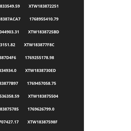
833549.59
XTW183872251
8387ACA7
1768955410.79
044903.31
XTW1838725BD
3151.82
XTW183877F8C
387D4F6
1769255178.98
334934.0
XTW1838730ED
83877B97
1769457058.75
536358.59
XTW183875504
83875785
1769626799.0
707427.17
XTW18387598F