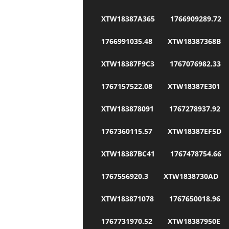
XTW18387A365
1766909289.72
1766991035.48
XTW18387368B
XTW18387F9C3
1767076982.33
1767157522.08
XTW18387E301
XTW183878091
1767278937.92
1767360115.57
XTW18387EF5D
XTW18387BC41
1767478754.66
1767556920.3
XTW1838730AD
XTW183871078
1767650018.96
1767731970.52
XTW18387950E