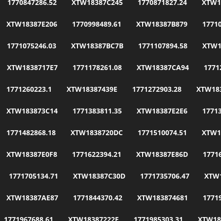
1770847286.52
XTW18387C245
1770871827.24
XTW1
XTW18387E206
1770998489.61
XTW18387B879
17710
1771075246.03
XTW18387BC7B
1771107894.58
XTW1
XTW1838717E7
1771178261.08
XTW18387CA94
1771
1771260223.1
XTW18387439E
1771272903.28
XTW18
XTW183873C14
1771383811.35
XTW18387E2E6
17713
1771482868.18
XTW1838720DC
1771510074.51
XTW1
XTW18387E0F8
1771622394.21
XTW18387E86D
1771
1771705134.71
XTW18387C30D
1771735706.47
XTW
XTW18387AE87
1771844370.42
XTW183874681
1771
1771967688.61
XTW18387222F
1771985303.31
XTW18