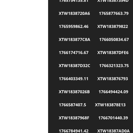
1765754135.81
XTW18387354D
XTW1838720A6
1765877663.79
1765959862.46
XTW183879822
XTW183877C8A
1766050834.67
1766174716.67
XTW18387DFE6
XTW18387D32C
1766321323.75
1766403349.11
XTW183876793
XTW18387026B
1766494424.09
1766587407.5
XTW183878E13
XTW18387968F
1766701440.39
1766784941.42
XTW18387AD0A