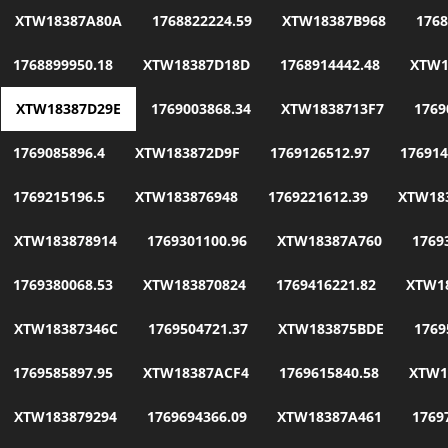
XTW18387A80A
1768822224.59
XTW18387B968
1768
1768899950.18
XTW18387D18D
1768914442.48
XTW1
XTW18387D29E
1769003868.34
XTW1838713F7
1769
1769085896.4
XTW183872D9F
1769126512.97
176914
1769215196.5
XTW183876948
1769221612.39
XTW18
XTW183878914
1769301100.96
XTW18387A760
1769
1769380068.53
XTW183870824
1769416221.82
XTW1
XTW18387346C
1769504721.37
XTW183875BDE
1769
1769585897.95
XTW18387ACF4
1769615840.58
XTW1
XTW183879294
1769694366.09
XTW18387A461
1769