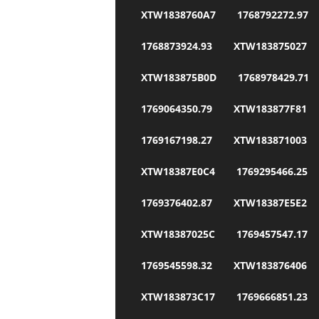
XTW1838760A7
1768792272.97
1768873924.93
XTW183875027
XTW183875B0D
1768978429.71
1769064350.79
XTW183877F81
1769167198.27
XTW183871003
XTW18387E0C4
1769295466.25
1769376402.87
XTW18387E5E2
XTW18387025C
1769457547.17
1769545598.32
XTW183876406
XTW183873C17
1769666851.23