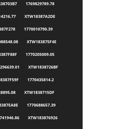
38703B7
1769829789.78
14216.77
XTW18387A2DE
387F278
1770010790.39
088548.08
XTW183875F4E
387F88F
1770205009.05
296639.01
XTW1838726BF
8387F59F
1770435814.2
8895.08
XTW1838715DF
8387EA8E
1770688657.39
741946.86
XTW183876926