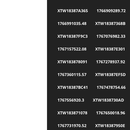
XTW18387A365
1766909289.72
1766991035.48
XTW18387368B
XTW18387F9C3
1767076982.33
1767157522.08
XTW18387E301
XTW183878091
1767278937.92
1767360115.57
XTW18387EF5D
XTW18387BC41
1767478754.66
1767556920.3
XTW1838730AD
XTW183871078
1767650018.96
1767731970.52
XTW18387950E