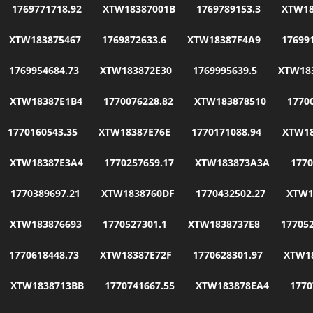
1769771718.92
XTW18387001B
1769789153.3
XTW18
XTW183875467
1769872633.6
XTW18387F4A9
17699
1769954684.73
XTW183872E30
1769995639.5
XTW18
XTW18387E1B4
1770076228.82
XTW183878510
1770
1770160543.35
XTW18387E76E
1770171088.94
XTW18
XTW18387E3A4
1770257659.17
XTW183873A3A
1770
1770389697.21
XTW1838760DF
1770432502.27
XTW1
XTW183876693
1770527301.1
XTW1838737E8
177052
1770618448.73
XTW18387E72F
1770628301.97
XTW1
XTW1838713BB
1770741667.55
XTW183878EA4
1770