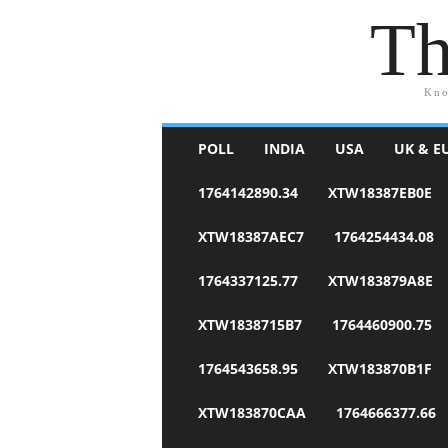
Th
Kno
POLL
INDIA
USA
UK & E
1764142890.34
XTW18387EB0E
XTW18387AEC7
1764254434.08
1764337125.77
XTW183879A8E
XTW1838715B7
1764460900.75
1764543658.95
XTW183870B1F
XTW183870CAA
1764666377.66