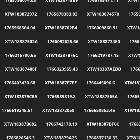
1765795074.03
XTW1838718B9
1765795471.11
XTW1
XTW183872972
1765878383.83
XTW183874578
1765
1765968504.04
XTW1838702B4
1766009860.91
XTW1
XTW18387502A
1766092625.66
XTW1838734E0
1766
1766215790.65
XTW18387BF6C
1766219787.15
XTW1
XTW18387488F
1766323955.43
XTW18387AEDB
1766
1766403430.68
XTW18387E7EF
1766445096.6
XTW18
XTW183879CEA
1766535319.8
XTW18387E65A
17665
1766619345.51
XTW183872050
1766659853.45
XTW18
XTW18387B682
1766742178.19
XTW18387BF6C
1766
1766826546.3
XTW183879A23
1766837136.33
XTW1