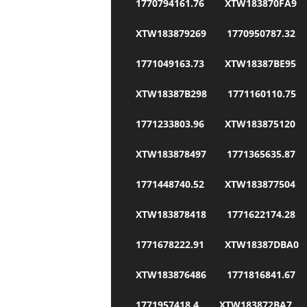
1770794161.76
XTW183870FA9
XTW183879269
1770950787.32
1771049163.73
XTW18387BE95
XTW18387B298
1771160110.75
1771233803.96
XTW183875120
XTW183878497
1771365635.87
1771448740.52
XTW183877504
XTW183878418
1771622174.28
1771678222.91
XTW18387DBA0
XTW183876486
1771816841.67
1771957418.4
XTW183872BA7