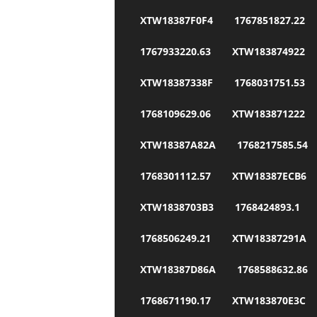
XTW18387F0F4
1767851827.22
1767933220.63
XTW183874922
XTW18387338F
1768031751.53
1768109629.06
XTW183871222
XTW18387A82A
1768217585.54
1768301112.57
XTW18387ECB6
XTW1838703B3
1768424893.1
1768506249.21
XTW18387291A
XTW18387D86A
1768588632.86
1768671190.17
XTW183870E3C