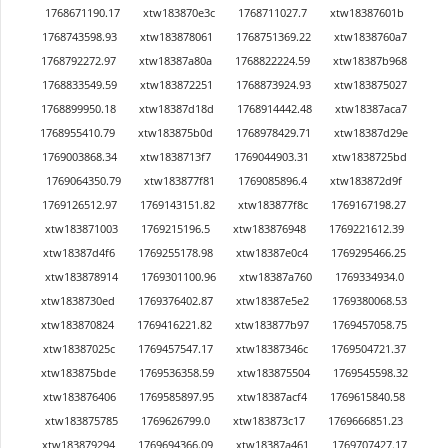
1768671190.17
xtw183870e3c
1768711027.7
xtw18387601b
1768743598.93
xtw183878061
1768751369.22
xtw1838760a7
1768792272.97
xtw18387a80a
1768822224.59
xtw18387b968
1768833549.59
xtw183872251
1768873924.93
xtw183875027
1768899950.18
xtw18387d18d
1768914442.48
xtw18387aca7
1768955410.79
xtw183875b0d
1768978429.71
xtw18387d29e
1769003868.34
xtw1838713f7
1769044903.31
xtw1838725bd
1769064350.79
xtw183877f81
1769085896.4
xtw183872d9f
1769126512.97
1769143151.82
xtw183877f8c
1769167198.27
xtw183871003
1769215196.5
xtw183876948
1769221612.39
xtw18387d4f6
1769255178.98
xtw18387e0c4
1769295466.25
xtw183878914
1769301100.96
xtw18387a760
1769334934.0
xtw1838730ed
1769376402.87
xtw18387e5e2
1769380068.53
xtw183870824
1769416221.82
xtw183877b97
1769457058.75
xtw18387025c
1769457547.17
xtw18387346c
1769504721.37
xtw183875bde
1769536358.59
xtw183875504
1769545598.32
xtw183876406
1769585897.95
xtw18387acf4
1769615840.58
xtw183875785
1769626799.0
xtw183873c17
1769666851.23
xtw183879294
1769694366.09
xtw18387a461
1769707427.17