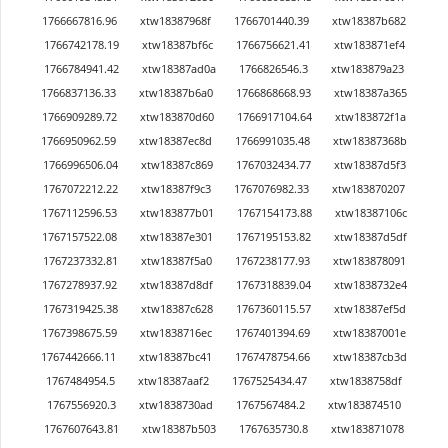
1766667816.96
xtw18387968f
1766701440.39
xtw18387b682
1766742178.19
xtw18387bf6c
1766756621.41
xtw183871ef4
1766784941.42
xtw18387ad0a
1766826546.3
xtw183879a23
1766837136.33
xtw18387b6a0
1766868668.93
xtw18387a365
1766909289.72
xtw183870d60
1766917104.64
xtw183872f1a
1766950962.59
xtw18387ec8d
1766991035.48
xtw18387368b
1766996506.04
xtw18387c869
1767032434.77
xtw18387d5f3
1767072212.22
xtw18387f9c3
1767076982.33
xtw183870207
1767112596.53
xtw183877b01
1767154173.88
xtw18387106c
1767157522.08
xtw18387e301
1767195153.82
xtw18387d5df
1767237332.81
xtw18387f5a0
1767238177.93
xtw183878091
1767278937.92
xtw18387d8df
1767318839.04
xtw1838732e4
1767319425.38
xtw18387c628
1767360115.57
xtw18387ef5d
1767398675.59
xtw1838716ec
1767401394.69
xtw18387001e
1767442666.11
xtw18387bc41
1767478754.66
xtw18387cb3d
1767484954.5
xtw18387aaf2
1767525434.47
xtw1838758df
1767556920.3
xtw1838730ad
1767567484.2
xtw183874510
1767607643.81
xtw18387b503
1767635730.8
xtw183871078