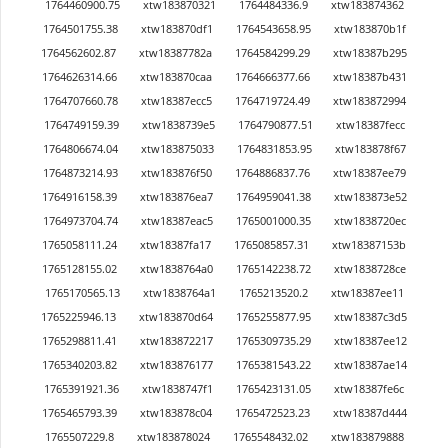
1764460900.75
xtw183870321
1764484336.9
xtw183874362
1764501755.38
xtw183870df1
1764543658.95
xtw183870b1f
1764562602.87
xtw18387782a
1764584299.29
xtw18387b295
1764626314.66
xtw183870caa
1764666377.66
xtw18387b431
1764707660.78
xtw18387ecc5
1764719724.49
xtw183872994
1764749159.39
xtw1838739e5
1764790877.51
xtw18387fecc
1764806674.04
xtw183875033
1764831853.95
xtw183878f67
1764873214.93
xtw183876f50
1764886837.76
xtw18387ee79
1764916158.39
xtw183876ea7
1764959041.38
xtw183873e52
1764973704.74
xtw18387eac5
1765001000.35
xtw1838720ec
1765058111.24
xtw18387fa17
1765085857.31
xtw18387153b
1765128155.02
xtw1838764a0
1765142238.72
xtw1838728ce
1765170565.13
xtw1838764a1
1765213520.2
xtw18387ee11
1765225946.13
xtw183870d64
1765255877.95
xtw18387c3d5
1765298811.41
xtw183872217
1765309735.29
xtw18387ee12
1765340203.82
xtw183876177
1765381543.22
xtw18387ae14
1765391921.36
xtw1838747f1
1765423131.05
xtw18387fe6c
1765465793.39
xtw183878c04
1765472523.23
xtw18387d444
1765507229.8
xtw183878024
1765548432.02
xtw183879888