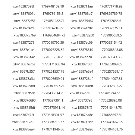
xtw18387598f
1769748139.19
xtw1838711aa
1769771718.92
xtw18387001b
1769789153.3
xtw1838703b7
1769829789.78
xtw183872f5f
1769851282.71
xtw183875467
1769872633.6
xtw18387f4a9
1769914216.77
xtw18387a2de
1769932375.11
xtw183875769
1769954684.73
xtw183872e30
1769995639.5
xtw18387f278
1770010790.39
xtw18387ec09
1770035154.42
xtw18387e1b4
1770076228.82
xtw183878510
1770088548.08
xtw183875f4e
1770115550.2
xtw18387bdca
1770160543.35
xtw18387e76e
1770171088.94
xtw18387f88f
1770205009.05
xtw18387b357
1770251537.78
xtw18387e3a4
1770257659.17
xtw183873a3a
1770296639.01
xtw1838726bf
1770344007.31
xtw18387298d
1770389697.21
xtw1838760df
1770432502.27
xtw18387f59f
1770435814.2
xtw18387c716
1770481244.51
xtw183876693
1770527301.1
xtw1838737e8
1770528895.08
xtw1838715df
1770573911.14
xtw183878ff2
1770618448.73
xtw18387e72f
1770628301.97
xtw18387ea8e
1770688657.39
xtw1838717d6
1770688713.27
xtw1838713bb
1770741667.55
xtw183878ea4
1770741946.86
xtw183876926
1770794161.76