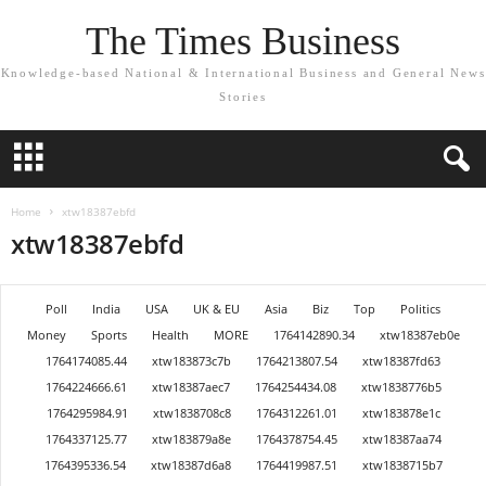
The Times Business
Knowledge-based National & International Business and General News
Stories
Home
xtw18387ebfd
xtw18387ebfd
Poll
India
USA
UK & EU
Asia
Biz
Top
Politics
Money
Sports
Health
MORE
1764142890.34
xtw18387eb0e
1764174085.44
xtw183873c7b
1764213807.54
xtw18387fd63
1764224666.61
xtw18387aec7
1764254434.08
xtw1838776b5
1764295984.91
xtw1838708c8
1764312261.01
xtw183878e1c
1764337125.77
xtw183879a8e
1764378754.45
xtw18387aa74
1764395336.54
xtw18387d6a8
1764419987.51
xtw1838715b7