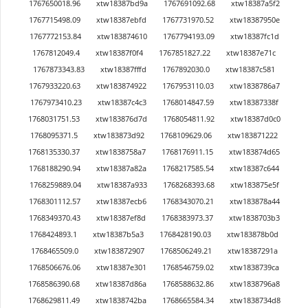
1767650018.96
xtw18387bd9a
1767691092.68
xtw18387a5f2
1767715498.09
xtw18387ebfd
1767731970.52
xtw18387950e
1767772153.84
xtw183874610
1767794193.09
xtw18387fc1d
1767812049.4
xtw18387f0f4
1767851827.22
xtw18387e71c
1767873343.83
xtw18387fffd
1767892030.0
xtw18387c581
1767933220.63
xtw183874922
1767953110.03
xtw1838786a7
1767973410.23
xtw18387c4c3
1768014847.59
xtw18387338f
1768031751.53
xtw183876d7d
1768054811.92
xtw18387d0c0
1768095371.5
xtw183873d92
1768109629.06
xtw183871222
1768135330.37
xtw1838758a7
1768176911.15
xtw183874d65
1768188290.94
xtw18387a82a
1768217585.54
xtw18387c644
1768259889.04
xtw18387a933
1768268393.68
xtw183875e5f
1768301112.57
xtw18387ecb6
1768343070.21
xtw183878a44
1768349370.43
xtw18387ef8d
1768383973.37
xtw1838703b3
1768424893.1
xtw18387b5a3
1768428190.03
xtw183878b0d
1768465509.0
xtw183872907
1768506249.21
xtw18387291a
1768506676.06
xtw18387e301
1768546759.02
xtw1838739ca
1768586390.68
xtw18387d86a
1768588632.86
xtw1838796a8
1768629811.49
xtw1838742ba
1768665584.34
xtw1838734d8