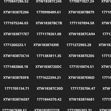
1770847286.52
XTW18387C245
1770871827.24
XTW1
XTW18387E206
1770998489.61
XTW18387B879
17710
1771075246.03
XTW18387BC7B
1771107894.58
XTW1
XTW1838717E7
1771178261.08
XTW18387CA94
1771
1771260223.1
XTW18387439E
1771272903.28
XTW18
XTW183873C14
1771383811.35
XTW18387E2E6
17713
1771482868.18
XTW1838720DC
1771510074.51
XTW1
XTW18387E0F8
1771622394.21
XTW18387E86D
1771
1771705134.71
XTW18387C30D
1771735706.47
XTW
XTW18387AE87
1771844370.42
XTW183874681
1771
1771967688.61
XTW18387222F
1771985303.31
XTW18