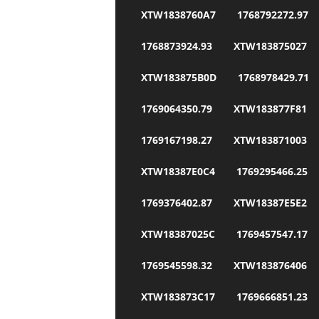
XTW1838760A7
1768792272.97
1768873924.93
XTW183875027
XTW183875B0D
1768978429.71
1769064350.79
XTW183877F81
1769167198.27
XTW183871003
XTW18387E0C4
1769295466.25
1769376402.87
XTW18387E5E2
XTW18387025C
1769457547.17
1769545598.32
XTW183876406
XTW183873C17
1769666851.23