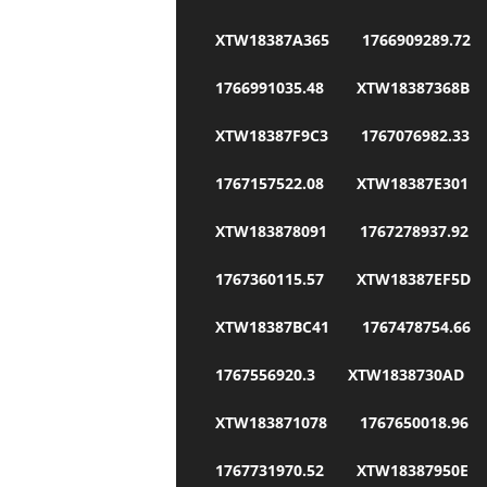
XTW18387A365
1766909289.72
1766991035.48
XTW18387368B
XTW18387F9C3
1767076982.33
1767157522.08
XTW18387E301
XTW183878091
1767278937.92
1767360115.57
XTW18387EF5D
XTW18387BC41
1767478754.66
1767556920.3
XTW1838730AD
XTW183871078
1767650018.96
1767731970.52
XTW18387950E