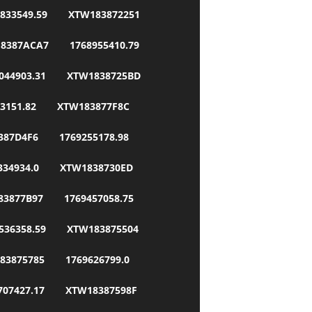
833549.59
XTW183872251
8387ACA7
1768955410.79
044903.31
XTW1838725BD
3151.82
XTW183877F8C
387D4F6
1769255178.98
334934.0
XTW1838730ED
83877B97
1769457058.75
536358.59
XTW183875504
83875785
1769626799.0
707427.17
XTW18387598F