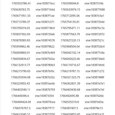
1765553786.41
xtw183877ecc
1765590044.8
xtw18387316b
1765630763.75
xtw1838710dd
1765633974.15
xtw183877688
1765671951.33
xtw18387f1ae
1765712095.06
xtw18387e3a1
1765713789.37
xtw18387c371
1765754135.81
xtw18387354d
1765795074.03
xtw1838718b9
1765795471.11
xtw18387bc7a
1765837302.69
xtw1838720a6
1765877663.79
xtw183872972
1765878383.83
xtw183874578
1765927220.13
xtw18387521c
1765959862.46
xtw183879822
1765968504.04
xtw1838702b4
1766009860.91
xtw18387b469
1766042102.14
xtw183877c8a
1766050834.67
xtw18387502a
1766092625.66
xtw1838734e0
1766132913.77
xtw1838780b5
1766174716.67
xtw18387dfe6
1766215790.65
xtw18387bf6c
1766219787.15
xtw183871272
1766255934.08
xtw18387d32c
1766321323.75
xtw18387488f
1766323955.43
xtw18387aedb
1766362831.39
xtw18387a7e1
1766403349.11
xtw183876793
1766403430.68
xtw18387e7ef
1766445096.6
xtw183873354
1766492695.88
xtw18387026b
1766494424.09
xtw183879cea
1766535319.8
xtw18387e65a
1766576767.3
xtw183877f17
1766587407.5
xtw183878e13
1766619345.51
xtw183872050
1766659853.45
xtw18387ce1f