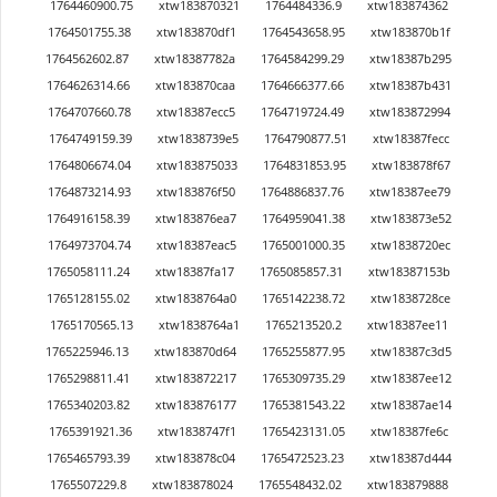
1764460900.75
xtw183870321
1764484336.9
xtw183874362
1764501755.38
xtw183870df1
1764543658.95
xtw183870b1f
1764562602.87
xtw18387782a
1764584299.29
xtw18387b295
1764626314.66
xtw183870caa
1764666377.66
xtw18387b431
1764707660.78
xtw18387ecc5
1764719724.49
xtw183872994
1764749159.39
xtw1838739e5
1764790877.51
xtw18387fecc
1764806674.04
xtw183875033
1764831853.95
xtw183878f67
1764873214.93
xtw183876f50
1764886837.76
xtw18387ee79
1764916158.39
xtw183876ea7
1764959041.38
xtw183873e52
1764973704.74
xtw18387eac5
1765001000.35
xtw1838720ec
1765058111.24
xtw18387fa17
1765085857.31
xtw18387153b
1765128155.02
xtw1838764a0
1765142238.72
xtw1838728ce
1765170565.13
xtw1838764a1
1765213520.2
xtw18387ee11
1765225946.13
xtw183870d64
1765255877.95
xtw18387c3d5
1765298811.41
xtw183872217
1765309735.29
xtw18387ee12
1765340203.82
xtw183876177
1765381543.22
xtw18387ae14
1765391921.36
xtw1838747f1
1765423131.05
xtw18387fe6c
1765465793.39
xtw183878c04
1765472523.23
xtw18387d444
1765507229.8
xtw183878024
1765548432.02
xtw183879888