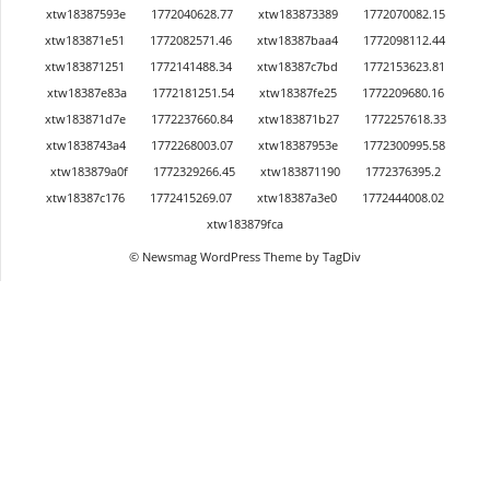
xtw18387593e
1772040628.77
xtw183873389
1772070082.15
xtw183871e51
1772082571.46
xtw18387baa4
1772098112.44
xtw183871251
1772141488.34
xtw18387c7bd
1772153623.81
xtw18387e83a
1772181251.54
xtw18387fe25
1772209680.16
xtw183871d7e
1772237660.84
xtw183871b27
1772257618.33
xtw1838743a4
1772268003.07
xtw18387953e
1772300995.58
xtw183879a0f
1772329266.45
xtw183871190
1772376395.2
xtw18387c176
1772415269.07
xtw18387a3e0
1772444008.02
xtw183879fca
© Newsmag WordPress Theme by TagDiv