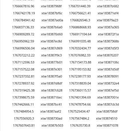
1766667816.96
xtw18387968f
1766701440.39
xtw18387b682
1766742178.19
xtw18387bf6c
1766756621.41
xtw183871ef4
1766784941.42
xtw18387ad0a
1766826546.3
xtw183879a23
1766837136.33
xtw18387b6a0
1766868668.93
xtw18387a365
1766909289.72
xtw183870d60
1766917104.64
xtw183872f1a
1766950962.59
xtw18387ec8d
1766991035.48
xtw18387368b
1766996506.04
xtw18387c869
1767032434.77
xtw18387d5f3
1767072212.22
xtw18387f9c3
1767076982.33
xtw183870207
1767112596.53
xtw183877b01
1767154173.88
xtw18387106c
1767157522.08
xtw18387e301
1767195153.82
xtw18387d5df
1767237332.81
xtw18387f5a0
1767238177.93
xtw183878091
1767278937.92
xtw18387d8df
1767318839.04
xtw1838732e4
1767319425.38
xtw18387c628
1767360115.57
xtw18387ef5d
1767398675.59
xtw1838716ec
1767401394.69
xtw18387001e
1767442666.11
xtw18387bc41
1767478754.66
xtw18387cb3d
1767484954.5
xtw18387aaf2
1767525434.47
xtw1838758df
1767556920.3
xtw1838730ad
1767567484.2
xtw183874510
1767607643.81
xtw18387b503
1767635730.8
xtw183871078