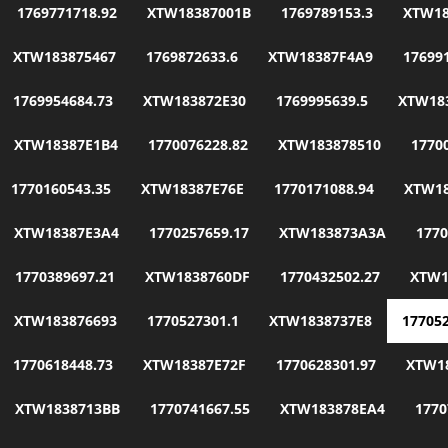
1769771718.92
XTW18387001B
1769789153.3
XTW18
XTW183875467
1769872633.6
XTW18387F4A9
17699
1769954684.73
XTW183872E30
1769995639.5
XTW18
XTW18387E1B4
1770076228.82
XTW183878510
1770
1770160543.35
XTW18387E76E
1770171088.94
XTW18
XTW18387E3A4
1770257659.17
XTW183873A3A
1770
1770389697.21
XTW1838760DF
1770432502.27
XTW1
XTW183876693
1770527301.1
XTW1838737E8
177052
1770618448.73
XTW18387E72F
1770628301.97
XTW1
XTW1838713BB
1770741667.55
XTW183878EA4
1770