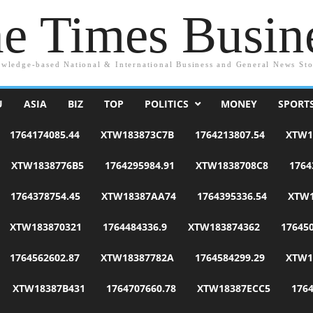
e Times Busin
wledge-based National & International Business and General News Sto
U
ASIA
BIZ
TOP
POLITICS
MONEY
SPORT
1764174085.44
XTW183873C7B
1764213807.54
XTW1
XTW1838776B5
1764295984.91
XTW1838708C8
1764
1764378754.45
XTW18387AA74
1764395336.54
XTW1
XTW183870321
1764484336.9
XTW183874362
176450
1764562602.87
XTW18387782A
1764584299.29
XTW1
XTW18387B431
1764707660.78
XTW18387ECC5
1764