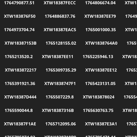
1764790877.51
XTW18387FECC
1764806674.04
XTW1
XTW183876F50
1764886837.76
XTW18387EE79
17649
1764973704.74
XTW18387EAC5
1765001000.35
XTW1
XTW18387153B
1765128155.02
XTW1838764A0
1765
1765213520.2
XTW18387EE11
1765225946.13
XTW18
XTW183872217
1765309735.29
XTW18387EE12
1765
1765391921.36
XTW1838747F1
1765423131.05
XTW1
XTW18387D444
1765507229.8
XTW183878024
17655
1765590044.8
XTW18387316B
1765630763.75
XTW18
XTW18387F1AE
1765712095.06
XTW18387E3A1
1765