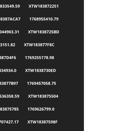
833549.59
XTW183872251
8387ACA7
1768955410.79
044903.31
XTW1838725BD
3151.82
XTW183877F8C
387D4F6
1769255178.98
334934.0
XTW1838730ED
83877B97
1769457058.75
536358.59
XTW183875504
83875785
1769626799.0
707427.17
XTW18387598F