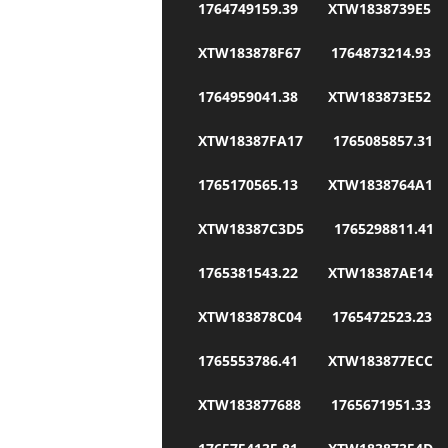
1764749159.39
XTW1838739E5
XTW183878F67
1764873214.93
1764959041.38
XTW183873E52
XTW18387FA17
1765085857.31
1765170565.13
XTW1838764A1
XTW18387C3D5
1765298811.41
1765381543.22
XTW18387AE14
XTW183878C04
1765472523.23
1765553786.41
XTW183877ECC
XTW183877688
1765671951.33