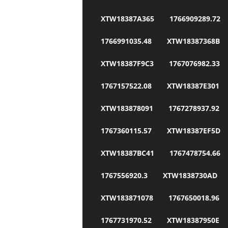
XTW18387A365
1766909289.72
1766991035.48
XTW18387368B
XTW18387F9C3
1767076982.33
1767157522.08
XTW18387E301
XTW183878091
1767278937.92
1767360115.57
XTW18387EF5D
XTW18387BC41
1767478754.66
1767556920.3
XTW1838730AD
XTW183871078
1767650018.96
1767731970.52
XTW18387950E