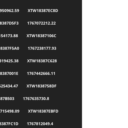
950962.59
XTW18387EC8D
8387D5F3
1767072212.22
154173.88
XTW18387106C
8387F5A0
1767238177.93
319425.38
XTW18387C628
8387001E
1767442666.11
525434.47
XTW1838758DF
87B503
1767635730.8
715498.09
XTW18387EBFD
8387FC1D
1767812049.4