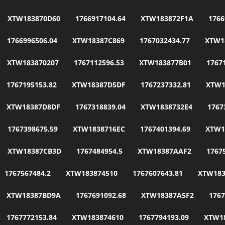
XTW183870D60
1766917104.64
XTW183872F1A
1766
1766996506.04
XTW18387C869
1767032434.77
XTW1
XTW183870207
1767112596.53
XTW183877B01
1767
1767195153.82
XTW18387D5DF
1767237332.81
XTW1
XTW18387D8DF
1767318839.04
XTW1838732E4
1767
1767398675.59
XTW1838716EC
1767401394.69
XTW1
XTW18387CB3D
1767484954.5
XTW18387AAF2
1767
1767567484.2
XTW183874510
1767607643.81
XTW183
XTW18387BD9A
1767691092.68
XTW18387A5F2
1767
1767772153.84
XTW183874610
1767794193.09
XTW1