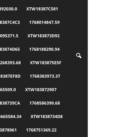
892030.0
XTW18387C581
8387C4C3
1768014847.59
095371.5
XTW183873D92
83874D65
1768188290.94
268393.68
XTW183875E5F
8387EF8D
1768383973.37
65509.0
XTW183872907
838739CA
1768586390.68
8665584.34
XTW1838734D8
3878061
1768751369.22