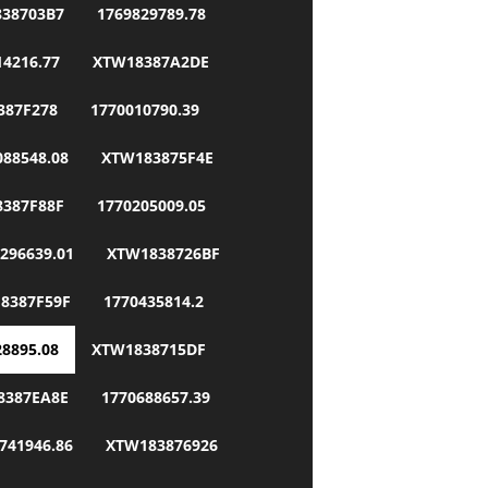
38703B7
1769829789.78
14216.77
XTW18387A2DE
387F278
1770010790.39
088548.08
XTW183875F4E
387F88F
1770205009.05
296639.01
XTW1838726BF
8387F59F
1770435814.2
8895.08
XTW1838715DF
8387EA8E
1770688657.39
741946.86
XTW183876926