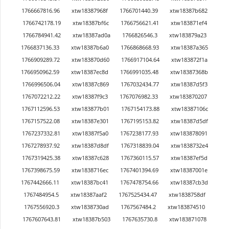
1766667816.96
xtw18387968f
1766701440.39
xtw18387b682
1766742178.19
xtw18387bf6c
1766756621.41
xtw183871ef4
1766784941.42
xtw18387ad0a
1766826546.3
xtw183879a23
1766837136.33
xtw18387b6a0
1766868668.93
xtw18387a365
1766909289.72
xtw183870d60
1766917104.64
xtw183872f1a
1766950962.59
xtw18387ec8d
1766991035.48
xtw18387368b
1766996506.04
xtw18387c869
1767032434.77
xtw18387d5f3
1767072212.22
xtw18387f9c3
1767076982.33
xtw183870207
1767112596.53
xtw183877b01
1767154173.88
xtw18387106c
1767157522.08
xtw18387e301
1767195153.82
xtw18387d5df
1767237332.81
xtw18387f5a0
1767238177.93
xtw183878091
1767278937.92
xtw18387d8df
1767318839.04
xtw1838732e4
1767319425.38
xtw18387c628
1767360115.57
xtw18387ef5d
1767398675.59
xtw1838716ec
1767401394.69
xtw18387001e
1767442666.11
xtw18387bc41
1767478754.66
xtw18387cb3d
1767484954.5
xtw18387aaf2
1767525434.47
xtw1838758df
1767556920.3
xtw1838730ad
1767567484.2
xtw183874510
1767607643.81
xtw18387b503
1767635730.8
xtw183871078