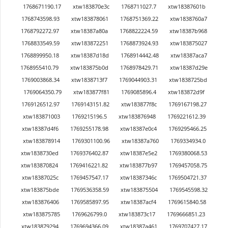
1768671190.17
xtw183870e3c
1768711027.7
xtw18387601b
1768743598.93
xtw183878061
1768751369.22
xtw1838760a7
1768792272.97
xtw18387a80a
1768822224.59
xtw18387b968
1768833549.59
xtw183872251
1768873924.93
xtw183875027
1768899950.18
xtw18387d18d
1768914442.48
xtw18387aca7
1768955410.79
xtw183875b0d
1768978429.71
xtw18387d29e
1769003868.34
xtw1838713f7
1769044903.31
xtw1838725bd
1769064350.79
xtw183877f81
1769085896.4
xtw183872d9f
1769126512.97
1769143151.82
xtw183877f8c
1769167198.27
xtw183871003
1769215196.5
xtw183876948
1769221612.39
xtw18387d4f6
1769255178.98
xtw18387e0c4
1769295466.25
xtw183878914
1769301100.96
xtw18387a760
1769334934.0
xtw1838730ed
1769376402.87
xtw18387e5e2
1769380068.53
xtw183870824
1769416221.82
xtw183877b97
1769457058.75
xtw18387025c
1769457547.17
xtw18387346c
1769504721.37
xtw183875bde
1769536358.59
xtw183875504
1769545598.32
xtw183876406
1769585897.95
xtw18387acf4
1769615840.58
xtw183875785
1769626799.0
xtw183873c17
1769666851.23
xtw183879294
1769694366.09
xtw18387a461
1769707427.17