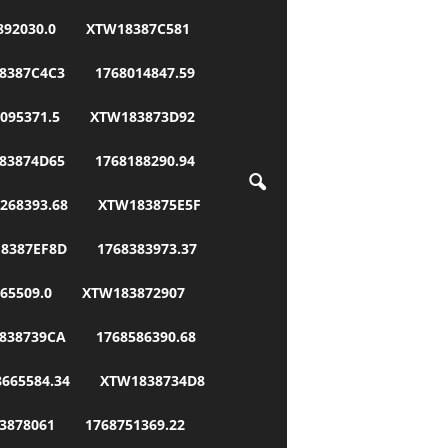
892030.0
XTW18387C581
8387C4C3
1768014847.59
095371.5
XTW183873D92
83874D65
1768188290.94
268393.68
XTW183875E5F
8387EF8D
1768383973.37
65509.0
XTW183872907
838739CA
1768586390.68
8665584.34
XTW1838734D8
3878061
1768751369.22