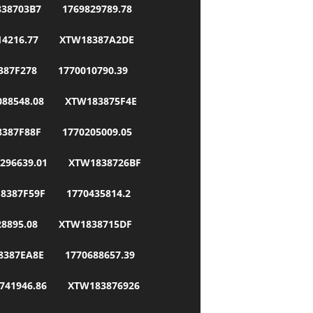
38703B7
1769829789.78
14216.77
XTW18387A2DE
387F278
1770010790.39
088548.08
XTW183875F4E
387F88F
1770205009.05
296639.01
XTW1838726BF
8387F59F
1770435814.2
8895.08
XTW1838715DF
8387EA8E
1770688657.39
741946.86
XTW183876926