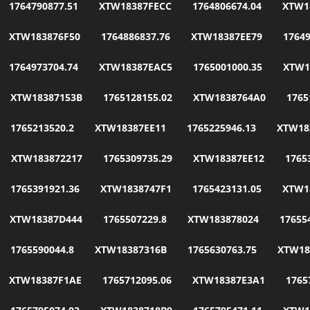
1764790877.51
XTW18387FECC
1764806674.04
XTW1
XTW183876F50
1764886837.76
XTW18387EE79
17649
1764973704.74
XTW18387EAC5
1765001000.35
XTW1
XTW18387153B
1765128155.02
XTW1838764A0
1765
1765213520.2
XTW18387EE11
1765225946.13
XTW18
XTW183872217
1765309735.29
XTW18387EE12
1765
1765391921.36
XTW1838747F1
1765423131.05
XTW1
XTW18387D444
1765507229.8
XTW183878024
17655
1765590044.8
XTW18387316B
1765630763.75
XTW18
XTW18387F1AE
1765712095.06
XTW18387E3A1
1765