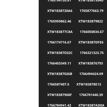
1765754135.81
XTW18387354D
XTW1838720A6
1765877663.79
1765959862.46
XTW183879822
XTW183877C8A
1766050834.67
1766174716.67
XTW18387DFE6
XTW18387D32C
1766321323.75
1766403349.11
XTW183876793
XTW18387026B
1766494424.09
1766587407.5
XTW183878E13
XTW18387968F
1766701440.39
1766784941.42
XTW18387AD0A