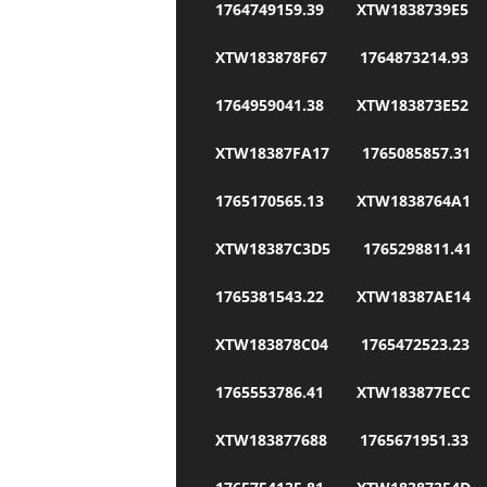
1764749159.39
XTW1838739E5
XTW183878F67
1764873214.93
1764959041.38
XTW183873E52
XTW18387FA17
1765085857.31
1765170565.13
XTW1838764A1
XTW18387C3D5
1765298811.41
1765381543.22
XTW18387AE14
XTW183878C04
1765472523.23
1765553786.41
XTW183877ECC
XTW183877688
1765671951.33