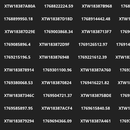
XTW18387A80A
1768822224.59
XTW18387B968
1768
1768899950.18
XTW18387D18D
1768914442.48
XTW1
XTW18387D29E
1769003868.34
XTW1838713F7
1769
1769085896.4
XTW183872D9F
1769126512.97
176914
1769215196.5
XTW183876948
1769221612.39
XTW18
XTW183878914
1769301100.96
XTW18387A760
1769
1769380068.53
XTW183870824
1769416221.82
XTW1
XTW18387346C
1769504721.37
XTW183875BDE
1769
1769585897.95
XTW18387ACF4
1769615840.58
XTW1
XTW183879294
1769694366.09
XTW18387A461
1769