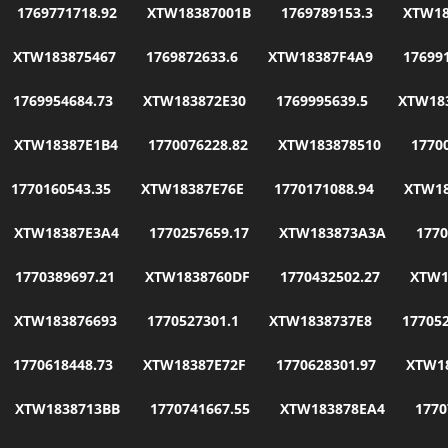
1769771718.92
XTW18387001B
1769789153.3
XTW18
XTW183875467
1769872633.6
XTW18387F4A9
17699
1769954684.73
XTW183872E30
1769995639.5
XTW18
XTW18387E1B4
1770076228.82
XTW183878510
1770
1770160543.35
XTW18387E76E
1770171088.94
XTW18
XTW18387E3A4
1770257659.17
XTW183873A3A
1770
1770389697.21
XTW1838760DF
1770432502.27
XTW1
XTW183876693
1770527301.1
XTW1838737E8
177052
1770618448.73
XTW18387E72F
1770628301.97
XTW1
XTW1838713BB
1770741667.55
XTW183878EA4
1770