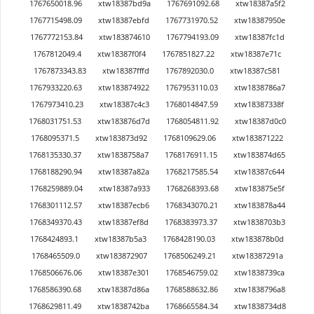
1767650018.96
xtw18387bd9a
1767691092.68
xtw18387a5f2
1767715498.09
xtw18387ebfd
1767731970.52
xtw18387950e
1767772153.84
xtw183874610
1767794193.09
xtw18387fc1d
1767812049.4
xtw18387f0f4
1767851827.22
xtw18387e71c
1767873343.83
xtw18387fffd
1767892030.0
xtw18387c581
1767933220.63
xtw183874922
1767953110.03
xtw1838786a7
1767973410.23
xtw18387c4c3
1768014847.59
xtw18387338f
1768031751.53
xtw183876d7d
1768054811.92
xtw18387d0c0
1768095371.5
xtw183873d92
1768109629.06
xtw183871222
1768135330.37
xtw1838758a7
1768176911.15
xtw183874d65
1768188290.94
xtw18387a82a
1768217585.54
xtw18387c644
1768259889.04
xtw18387a933
1768268393.68
xtw183875e5f
1768301112.57
xtw18387ecb6
1768343070.21
xtw183878a44
1768349370.43
xtw18387ef8d
1768383973.37
xtw1838703b3
1768424893.1
xtw18387b5a3
1768428190.03
xtw183878b0d
1768465509.0
xtw183872907
1768506249.21
xtw18387291a
1768506676.06
xtw18387e301
1768546759.02
xtw1838739ca
1768586390.68
xtw18387d86a
1768588632.86
xtw1838796a8
1768629811.49
xtw1838742ba
1768665584.34
xtw1838734d8