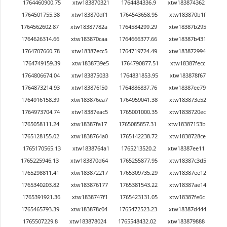
1764460900.75
xtw183870321
1764484336.9
xtw183874362
1764501755.38
xtw183870df1
1764543658.95
xtw183870b1f
1764562602.87
xtw18387782a
1764584299.29
xtw18387b295
1764626314.66
xtw183870caa
1764666377.66
xtw18387b431
1764707660.78
xtw18387ecc5
1764719724.49
xtw183872994
1764749159.39
xtw1838739e5
1764790877.51
xtw18387fecc
1764806674.04
xtw183875033
1764831853.95
xtw183878f67
1764873214.93
xtw183876f50
1764886837.76
xtw18387ee79
1764916158.39
xtw183876ea7
1764959041.38
xtw183873e52
1764973704.74
xtw18387eac5
1765001000.35
xtw1838720ec
1765058111.24
xtw18387fa17
1765085857.31
xtw18387153b
1765128155.02
xtw1838764a0
1765142238.72
xtw1838728ce
1765170565.13
xtw1838764a1
1765213520.2
xtw18387ee11
1765225946.13
xtw183870d64
1765255877.95
xtw18387c3d5
1765298811.41
xtw183872217
1765309735.29
xtw18387ee12
1765340203.82
xtw183876177
1765381543.22
xtw18387ae14
1765391921.36
xtw1838747f1
1765423131.05
xtw18387fe6c
1765465793.39
xtw183878c04
1765472523.23
xtw18387d444
1765507229.8
xtw183878024
1765548432.02
xtw183879888