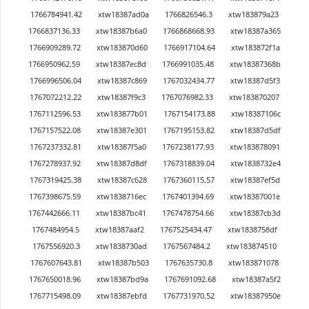
1766784941.42
xtw18387ad0a
1766826546.3
xtw183879a23
1766837136.33
xtw18387b6a0
1766868668.93
xtw18387a365
1766909289.72
xtw183870d60
1766917104.64
xtw183872f1a
1766950962.59
xtw18387ec8d
1766991035.48
xtw18387368b
1766996506.04
xtw18387c869
1767032434.77
xtw18387d5f3
1767072212.22
xtw18387f9c3
1767076982.33
xtw183870207
1767112596.53
xtw183877b01
1767154173.88
xtw18387106c
1767157522.08
xtw18387e301
1767195153.82
xtw18387d5df
1767237332.81
xtw18387f5a0
1767238177.93
xtw183878091
1767278937.92
xtw18387d8df
1767318839.04
xtw1838732e4
1767319425.38
xtw18387c628
1767360115.57
xtw18387ef5d
1767398675.59
xtw1838716ec
1767401394.69
xtw18387001e
1767442666.11
xtw18387bc41
1767478754.66
xtw18387cb3d
1767484954.5
xtw18387aaf2
1767525434.47
xtw1838758df
1767556920.3
xtw1838730ad
1767567484.2
xtw183874510
1767607643.81
xtw18387b503
1767635730.8
xtw183871078
1767650018.96
xtw18387bd9a
1767691092.68
xtw18387a5f2
1767715498.09
xtw18387ebfd
1767731970.52
xtw18387950e