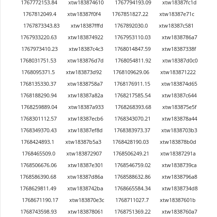
1767772153.84
xtw183874610
1767794193.09
xtw18387fc1d
1767812049.4
xtw18387f0f4
1767851827.22
xtw18387e71c
1767873343.83
xtw18387fffd
1767892030.0
xtw18387c581
1767933220.63
xtw183874922
1767953110.03
xtw1838786a7
1767973410.23
xtw18387c4c3
1768014847.59
xtw18387338f
1768031751.53
xtw183876d7d
1768054811.92
xtw18387d0c0
1768095371.5
xtw183873d92
1768109629.06
xtw183871222
1768135330.37
xtw1838758a7
1768176911.15
xtw183874d65
1768188290.94
xtw18387a82a
1768217585.54
xtw18387c644
1768259889.04
xtw18387a933
1768268393.68
xtw183875e5f
1768301112.57
xtw18387ecb6
1768343070.21
xtw183878a44
1768349370.43
xtw18387ef8d
1768383973.37
xtw1838703b3
1768424893.1
xtw18387b5a3
1768428190.03
xtw183878b0d
1768465509.0
xtw183872907
1768506249.21
xtw18387291a
1768506676.06
xtw18387e301
1768546759.02
xtw1838739ca
1768586390.68
xtw18387d86a
1768588632.86
xtw1838796a8
1768629811.49
xtw1838742ba
1768665584.34
xtw1838734d8
1768671190.17
xtw183870e3c
1768711027.7
xtw18387601b
1768743598.93
xtw183878061
1768751369.22
xtw1838760a7