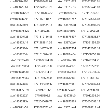
xtw18387e206
1770998489.61
xtw18387b879
1771003100.91
xtw183871e61
1771049163.73
xtw18387be95
1771075246.03
xtw18387bc7b
1771107894.58
xtw183874c3a
1771151842.6
xtw18387b298
1771160110.75
xtw1838717e7
1771178261.08
xtw18387ca94
1771208424.13
xtw18387857d
1771233803.96
xtw183875120
1771260223.1
xtw18387439e
1771272903.28
xtw183879125
1771312166.85
xtw183878497
1771365635.87
xtw183873c14
1771383811.35
xtw18387e2e6
1771391359.25
xtw18387316a
1771448740.52
xtw183877504
1771482868.18
xtw1838720dc
1771510074.51
xtw18387ce6a
1771538650.78
xtw183878418
1771622174.28
xtw18387e0f8
1771622394.21
xtw18387e86d
1771649516.0
xtw183874cbb
1771678222.91
xtw18387dba0
1771705134.71
xtw18387c30d
1771735706.47
xtw18387d065
1771793728.0
xtw183876486
1771816841.67
xtw18387ae87
1771844370.42
xtw183874681
1771900687.62
xtw18387e146
1771957418.4
xtw183872ba7
1771967688.61
xtw18387222f
1771985303.31
xtw1838738b3
1772012938.24
xtw18387593e
1772040628.77
xtw183873389
1772070082.15
xtw183871e51
1772082571.46
xtw18387baa4
1772098112.44