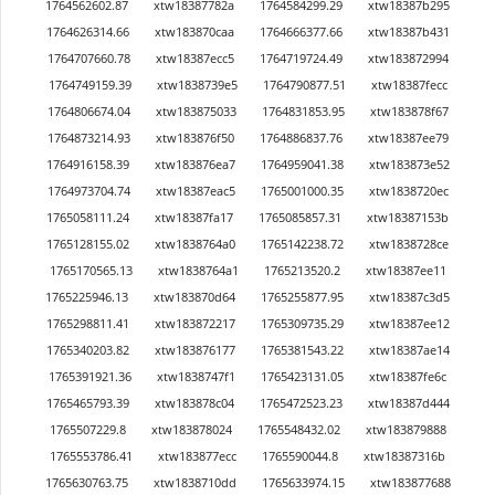
1764562602.87
xtw18387782a
1764584299.29
xtw18387b295
1764626314.66
xtw183870caa
1764666377.66
xtw18387b431
1764707660.78
xtw18387ecc5
1764719724.49
xtw183872994
1764749159.39
xtw1838739e5
1764790877.51
xtw18387fecc
1764806674.04
xtw183875033
1764831853.95
xtw183878f67
1764873214.93
xtw183876f50
1764886837.76
xtw18387ee79
1764916158.39
xtw183876ea7
1764959041.38
xtw183873e52
1764973704.74
xtw18387eac5
1765001000.35
xtw1838720ec
1765058111.24
xtw18387fa17
1765085857.31
xtw18387153b
1765128155.02
xtw1838764a0
1765142238.72
xtw1838728ce
1765170565.13
xtw1838764a1
1765213520.2
xtw18387ee11
1765225946.13
xtw183870d64
1765255877.95
xtw18387c3d5
1765298811.41
xtw183872217
1765309735.29
xtw18387ee12
1765340203.82
xtw183876177
1765381543.22
xtw18387ae14
1765391921.36
xtw1838747f1
1765423131.05
xtw18387fe6c
1765465793.39
xtw183878c04
1765472523.23
xtw18387d444
1765507229.8
xtw183878024
1765548432.02
xtw183879888
1765553786.41
xtw183877ecc
1765590044.8
xtw18387316b
1765630763.75
xtw1838710dd
1765633974.15
xtw183877688