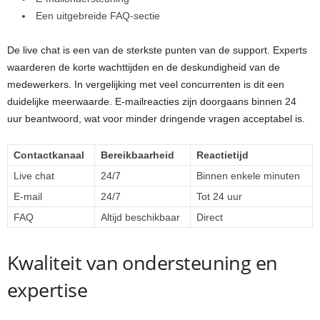
Een uitgebreide FAQ-sectie
De live chat is een van de sterkste punten van de support. Experts
waarderen de korte wachttijden en de deskundigheid van de
medewerkers. In vergelijking met veel concurrenten is dit een
duidelijke meerwaarde. E-mailreacties zijn doorgaans binnen 24
uur beantwoord, wat voor minder dringende vragen acceptabel is.
Contactkanaal
Bereikbaarheid
Reactietijd
Live chat
24/7
Binnen enkele minuten
E-mail
24/7
Tot 24 uur
FAQ
Altijd beschikbaar
Direct
Kwaliteit van ondersteuning en
expertise