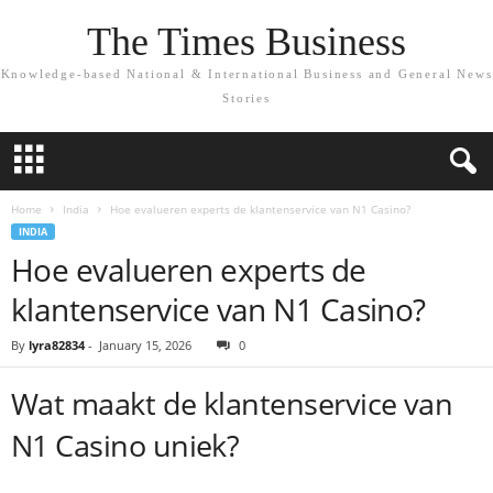
The Times Business
Knowledge-based National & International Business and General News
Stories
Home
India
Hoe evalueren experts de klantenservice van N1 Casino?
INDIA
Hoe evalueren experts de
klantenservice van N1 Casino?
By
lyra82834
-
January 15, 2026
0
Wat maakt de klantenservice van
N1 Casino uniek?