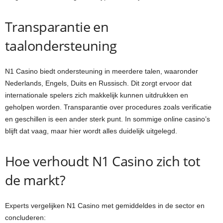
Transparantie en
taalondersteuning
N1 Casino biedt ondersteuning in meerdere talen, waaronder
Nederlands, Engels, Duits en Russisch. Dit zorgt ervoor dat
internationale spelers zich makkelijk kunnen uitdrukken en
geholpen worden. Transparantie over procedures zoals verificatie
en geschillen is een ander sterk punt. In sommige online casino’s
blijft dat vaag, maar hier wordt alles duidelijk uitgelegd.
Hoe verhoudt N1 Casino zich tot
de markt?
Experts vergelijken N1 Casino met gemiddeldes in de sector en
concluderen: