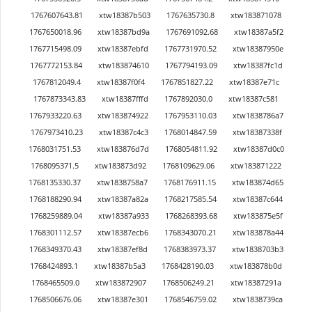
1767607643.81
xtw18387b503
1767635730.8
xtw183871078
1767650018.96
xtw18387bd9a
1767691092.68
xtw18387a5f2
1767715498.09
xtw18387ebfd
1767731970.52
xtw18387950e
1767772153.84
xtw183874610
1767794193.09
xtw18387fc1d
1767812049.4
xtw18387f0f4
1767851827.22
xtw18387e71c
1767873343.83
xtw18387fffd
1767892030.0
xtw18387c581
1767933220.63
xtw183874922
1767953110.03
xtw1838786a7
1767973410.23
xtw18387c4c3
1768014847.59
xtw18387338f
1768031751.53
xtw183876d7d
1768054811.92
xtw18387d0c0
1768095371.5
xtw183873d92
1768109629.06
xtw183871222
1768135330.37
xtw1838758a7
1768176911.15
xtw183874d65
1768188290.94
xtw18387a82a
1768217585.54
xtw18387c644
1768259889.04
xtw18387a933
1768268393.68
xtw183875e5f
1768301112.57
xtw18387ecb6
1768343070.21
xtw183878a44
1768349370.43
xtw18387ef8d
1768383973.37
xtw1838703b3
1768424893.1
xtw18387b5a3
1768428190.03
xtw183878b0d
1768465509.0
xtw183872907
1768506249.21
xtw18387291a
1768506676.06
xtw18387e301
1768546759.02
xtw1838739ca