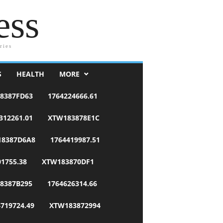
ess
ries
S
HEALTH
MORE
8387FD63
1764224666.61
312261.01
XTW183878E1C
8387D6A8
1764419987.51
1755.38
XTW183870DF1
8387B295
1764626314.66
719724.49
XTW183872994