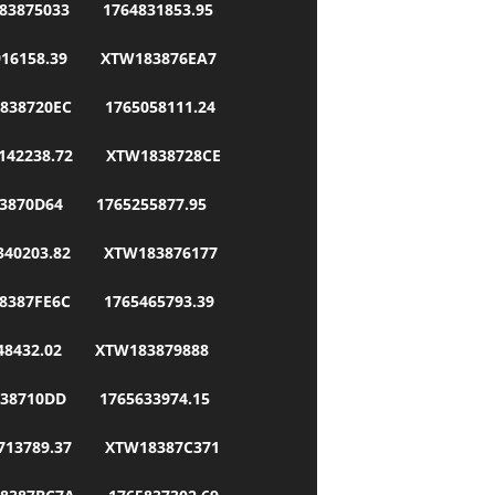
83875033
1764831853.95
16158.39
XTW183876EA7
838720EC
1765058111.24
142238.72
XTW1838728CE
3870D64
1765255877.95
340203.82
XTW183876177
8387FE6C
1765465793.39
48432.02
XTW183879888
38710DD
1765633974.15
713789.37
XTW18387C371