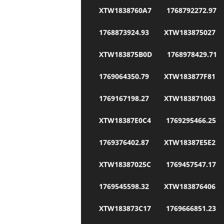
XTW1838760A7
1768792272.97
1768873924.93
XTW183875027
XTW183875B0D
1768978429.71
1769064350.79
XTW183877F81
1769167198.27
XTW183871003
XTW18387E0C4
1769295466.25
1769376402.87
XTW18387E5E2
XTW18387025C
1769457547.17
1769545598.32
XTW183876406
XTW183873C17
1769666851.23