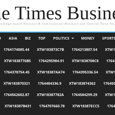
e Times Busin
wledge-based National & International Business and General News Sto
U
ASIA
BIZ
TOP
POLITICS
MONEY
SPORT
1764174085.44
XTW183873C7B
1764213807.54
XTW1
XTW1838776B5
1764295984.91
XTW1838708C8
1764
1764378754.45
XTW18387AA74
1764395336.54
XTW1
XTW183870321
1764484336.9
XTW183874362
176450
1764562602.87
XTW18387782A
1764584299.29
XTW1
XTW18387B431
1764707660.78
XTW18387ECC5
1764