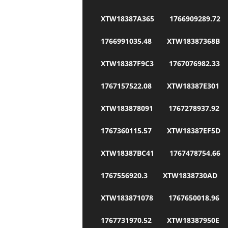
XTW18387A365
1766909289.72
1766991035.48
XTW18387368B
XTW18387F9C3
1767076982.33
1767157522.08
XTW18387E301
XTW183878091
1767278937.92
1767360115.57
XTW18387EF5D
XTW18387BC41
1767478754.66
1767556920.3
XTW1838730AD
XTW183871078
1767650018.96
1767731970.52
XTW18387950E