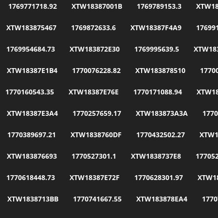
1769771718.92
XTW18387001B
1769789153.3
XTW18
XTW183875467
1769872633.6
XTW18387F4A9
17699
1769954684.73
XTW183872E30
1769995639.5
XTW18
XTW18387E1B4
1770076228.82
XTW183878510
1770
1770160543.35
XTW18387E76E
1770171088.94
XTW18
XTW18387E3A4
1770257659.17
XTW183873A3A
1770
1770389697.21
XTW1838760DF
1770432502.27
XTW1
XTW183876693
1770527301.1
XTW1838737E8
177052
1770618448.73
XTW18387E72F
1770628301.97
XTW1
XTW1838713BB
1770741667.55
XTW183878EA4
1770