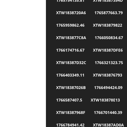
1765754135.81
XTW18387354D
XTW1838720A6
1765877663.79
1765959862.46
XTW183879822
XTW183877C8A
1766050834.67
1766174716.67
XTW18387DFE6
XTW18387D32C
1766321323.75
1766403349.11
XTW183876793
XTW18387026B
1766494424.09
1766587407.5
XTW183878E13
XTW18387968F
1766701440.39
1766784941.42
XTW18387AD0A