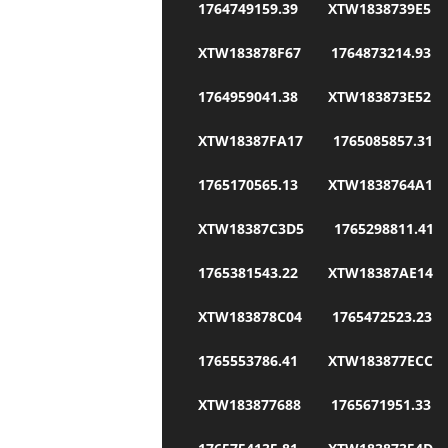
1764749159.39
XTW1838739E5
XTW183878F67
1764873214.93
1764959041.38
XTW183873E52
XTW18387FA17
1765085857.31
1765170565.13
XTW1838764A1
XTW18387C3D5
1765298811.41
1765381543.22
XTW18387AE14
XTW183878C04
1765472523.23
1765553786.41
XTW183877ECC
XTW183877688
1765671951.33