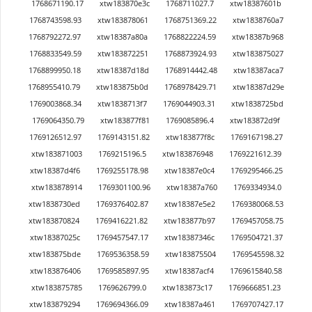
1768671190.17
xtw183870e3c
1768711027.7
xtw18387601b
1768743598.93
xtw183878061
1768751369.22
xtw1838760a7
1768792272.97
xtw18387a80a
1768822224.59
xtw18387b968
1768833549.59
xtw183872251
1768873924.93
xtw183875027
1768899950.18
xtw18387d18d
1768914442.48
xtw18387aca7
1768955410.79
xtw183875b0d
1768978429.71
xtw18387d29e
1769003868.34
xtw1838713f7
1769044903.31
xtw1838725bd
1769064350.79
xtw183877f81
1769085896.4
xtw183872d9f
1769126512.97
1769143151.82
xtw183877f8c
1769167198.27
xtw183871003
1769215196.5
xtw183876948
1769221612.39
xtw18387d4f6
1769255178.98
xtw18387e0c4
1769295466.25
xtw183878914
1769301100.96
xtw18387a760
1769334934.0
xtw1838730ed
1769376402.87
xtw18387e5e2
1769380068.53
xtw183870824
1769416221.82
xtw183877b97
1769457058.75
xtw18387025c
1769457547.17
xtw18387346c
1769504721.37
xtw183875bde
1769536358.59
xtw183875504
1769545598.32
xtw183876406
1769585897.95
xtw18387acf4
1769615840.58
xtw183875785
1769626799.0
xtw183873c17
1769666851.23
xtw183879294
1769694366.09
xtw18387a461
1769707427.17