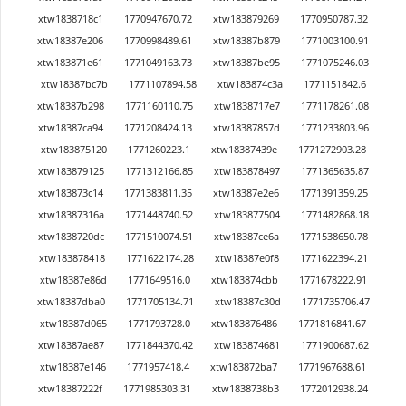
xtw1838718c1
1770947670.72
xtw183879269
1770950787.32
xtw18387e206
1770998489.61
xtw18387b879
1771003100.91
xtw183871e61
1771049163.73
xtw18387be95
1771075246.03
xtw18387bc7b
1771107894.58
xtw183874c3a
1771151842.6
xtw18387b298
1771160110.75
xtw1838717e7
1771178261.08
xtw18387ca94
1771208424.13
xtw18387857d
1771233803.96
xtw183875120
1771260223.1
xtw18387439e
1771272903.28
xtw183879125
1771312166.85
xtw183878497
1771365635.87
xtw183873c14
1771383811.35
xtw18387e2e6
1771391359.25
xtw18387316a
1771448740.52
xtw183877504
1771482868.18
xtw1838720dc
1771510074.51
xtw18387ce6a
1771538650.78
xtw183878418
1771622174.28
xtw18387e0f8
1771622394.21
xtw18387e86d
1771649516.0
xtw183874cbb
1771678222.91
xtw18387dba0
1771705134.71
xtw18387c30d
1771735706.47
xtw18387d065
1771793728.0
xtw183876486
1771816841.67
xtw18387ae87
1771844370.42
xtw183874681
1771900687.62
xtw18387e146
1771957418.4
xtw183872ba7
1771967688.61
xtw18387222f
1771985303.31
xtw1838738b3
1772012938.24