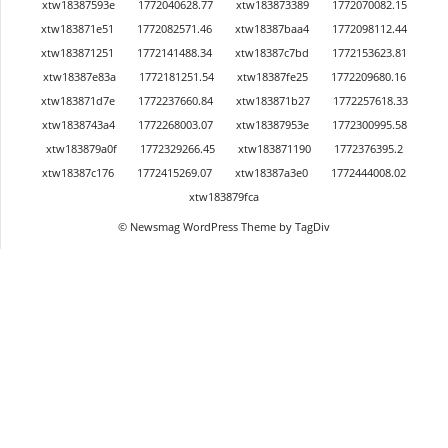
xtw18387593e
1772040628.77
xtw183873389
1772070082.15
xtw183871e51
1772082571.46
xtw18387baa4
1772098112.44
xtw183871251
1772141488.34
xtw18387c7bd
1772153623.81
xtw18387e83a
1772181251.54
xtw18387fe25
1772209680.16
xtw183871d7e
1772237660.84
xtw183871b27
1772257618.33
xtw1838743a4
1772268003.07
xtw18387953e
1772300995.58
xtw183879a0f
1772329266.45
xtw183871190
1772376395.2
xtw18387c176
1772415269.07
xtw18387a3e0
1772444008.02
xtw183879fca
© Newsmag WordPress Theme by TagDiv