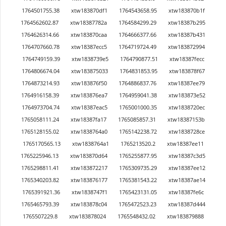
1764501755.38
xtw183870df1
1764543658.95
xtw183870b1f
1764562602.87
xtw18387782a
1764584299.29
xtw18387b295
1764626314.66
xtw183870caa
1764666377.66
xtw18387b431
1764707660.78
xtw18387ecc5
1764719724.49
xtw183872994
1764749159.39
xtw1838739e5
1764790877.51
xtw18387fecc
1764806674.04
xtw183875033
1764831853.95
xtw183878f67
1764873214.93
xtw183876f50
1764886837.76
xtw18387ee79
1764916158.39
xtw183876ea7
1764959041.38
xtw183873e52
1764973704.74
xtw18387eac5
1765001000.35
xtw1838720ec
1765058111.24
xtw18387fa17
1765085857.31
xtw18387153b
1765128155.02
xtw1838764a0
1765142238.72
xtw1838728ce
1765170565.13
xtw1838764a1
1765213520.2
xtw18387ee11
1765225946.13
xtw183870d64
1765255877.95
xtw18387c3d5
1765298811.41
xtw183872217
1765309735.29
xtw18387ee12
1765340203.82
xtw183876177
1765381543.22
xtw18387ae14
1765391921.36
xtw1838747f1
1765423131.05
xtw18387fe6c
1765465793.39
xtw183878c04
1765472523.23
xtw18387d444
1765507229.8
xtw183878024
1765548432.02
xtw183879888