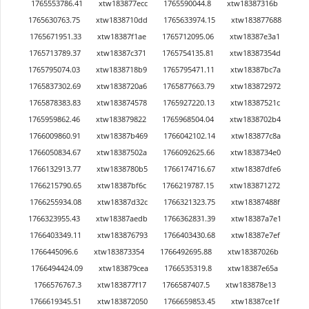
1765553786.41
xtw183877ecc
1765590044.8
xtw18387316b
1765630763.75
xtw1838710dd
1765633974.15
xtw183877688
1765671951.33
xtw18387f1ae
1765712095.06
xtw18387e3a1
1765713789.37
xtw18387c371
1765754135.81
xtw18387354d
1765795074.03
xtw1838718b9
1765795471.11
xtw18387bc7a
1765837302.69
xtw1838720a6
1765877663.79
xtw183872972
1765878383.83
xtw183874578
1765927220.13
xtw18387521c
1765959862.46
xtw183879822
1765968504.04
xtw1838702b4
1766009860.91
xtw18387b469
1766042102.14
xtw183877c8a
1766050834.67
xtw18387502a
1766092625.66
xtw1838734e0
1766132913.77
xtw1838780b5
1766174716.67
xtw18387dfe6
1766215790.65
xtw18387bf6c
1766219787.15
xtw183871272
1766255934.08
xtw18387d32c
1766321323.75
xtw18387488f
1766323955.43
xtw18387aedb
1766362831.39
xtw18387a7e1
1766403349.11
xtw183876793
1766403430.68
xtw18387e7ef
1766445096.6
xtw183873354
1766492695.88
xtw18387026b
1766494424.09
xtw183879cea
1766535319.8
xtw18387e65a
1766576767.3
xtw183877f17
1766587407.5
xtw183878e13
1766619345.51
xtw183872050
1766659853.45
xtw18387ce1f