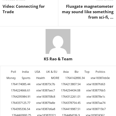
Video: Connecting for
Fluxgate magnetometer
Trade
may sound like something
from sci-fi, …
KS Rao & Team
Poll
India
USA
UK & EU
Asia
Biz
Top
Politics
Money
Sports
Health
MORE
1764142890.34
xtw18387eb0e
1764174085.44
xtw183873c7b
1764213807.54
xtw18387fd63
1764224666.61
xtw18387aec7
1764254434.08
xtw1838776b5
1764295984.91
xtw1838708c8
1764312261.01
xtw183878e1c
1764337125.77
xtw183879a8e
1764378754.45
xtw18387aa74
1764395336.54
xtw18387d6a8
1764419987.51
xtw1838715b7
1764460900.75
xtw183870321
1764484336.9
xtw183874362