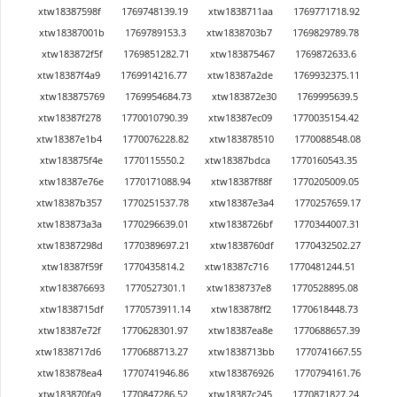
xtw18387598f
1769748139.19
xtw1838711aa
1769771718.92
xtw18387001b
1769789153.3
xtw1838703b7
1769829789.78
xtw183872f5f
1769851282.71
xtw183875467
1769872633.6
xtw18387f4a9
1769914216.77
xtw18387a2de
1769932375.11
xtw183875769
1769954684.73
xtw183872e30
1769995639.5
xtw18387f278
1770010790.39
xtw18387ec09
1770035154.42
xtw18387e1b4
1770076228.82
xtw183878510
1770088548.08
xtw183875f4e
1770115550.2
xtw18387bdca
1770160543.35
xtw18387e76e
1770171088.94
xtw18387f88f
1770205009.05
xtw18387b357
1770251537.78
xtw18387e3a4
1770257659.17
xtw183873a3a
1770296639.01
xtw1838726bf
1770344007.31
xtw18387298d
1770389697.21
xtw1838760df
1770432502.27
xtw18387f59f
1770435814.2
xtw18387c716
1770481244.51
xtw183876693
1770527301.1
xtw1838737e8
1770528895.08
xtw1838715df
1770573911.14
xtw183878ff2
1770618448.73
xtw18387e72f
1770628301.97
xtw18387ea8e
1770688657.39
xtw1838717d6
1770688713.27
xtw1838713bb
1770741667.55
xtw183878ea4
1770741946.86
xtw183876926
1770794161.76
xtw183870fa9
1770847286.52
xtw18387c245
1770871827.24