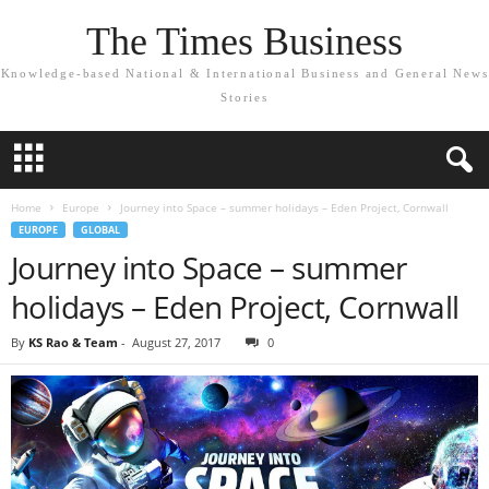
The Times Business
Knowledge-based National & International Business and General News
Stories
Home
Europe
Journey into Space – summer holidays – Eden Project, Cornwall
EUROPE
GLOBAL
Journey into Space – summer
holidays – Eden Project, Cornwall
By
KS Rao & Team
-
August 27, 2017
0