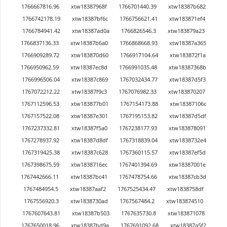
1766667816.96
xtw18387968f
1766701440.39
xtw18387b682
1766742178.19
xtw18387bf6c
1766756621.41
xtw183871ef4
1766784941.42
xtw18387ad0a
1766826546.3
xtw183879a23
1766837136.33
xtw18387b6a0
1766868668.93
xtw18387a365
1766909289.72
xtw183870d60
1766917104.64
xtw183872f1a
1766950962.59
xtw18387ec8d
1766991035.48
xtw18387368b
1766996506.04
xtw18387c869
1767032434.77
xtw18387d5f3
1767072212.22
xtw18387f9c3
1767076982.33
xtw183870207
1767112596.53
xtw183877b01
1767154173.88
xtw18387106c
1767157522.08
xtw18387e301
1767195153.82
xtw18387d5df
1767237332.81
xtw18387f5a0
1767238177.93
xtw183878091
1767278937.92
xtw18387d8df
1767318839.04
xtw1838732e4
1767319425.38
xtw18387c628
1767360115.57
xtw18387ef5d
1767398675.59
xtw1838716ec
1767401394.69
xtw18387001e
1767442666.11
xtw18387bc41
1767478754.66
xtw18387cb3d
1767484954.5
xtw18387aaf2
1767525434.47
xtw1838758df
1767556920.3
xtw1838730ad
1767567484.2
xtw183874510
1767607643.81
xtw18387b503
1767635730.8
xtw183871078
1767650018.96
xtw18387bd9a
1767691092.68
xtw18387a5f2