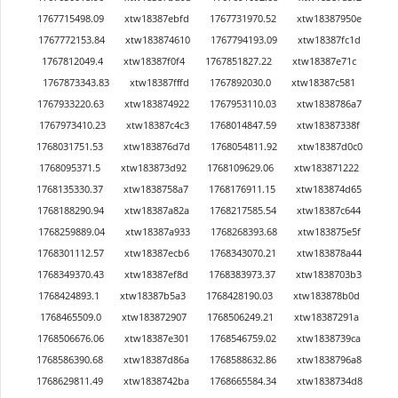
1767715498.09
xtw18387ebfd
1767731970.52
xtw18387950e
1767772153.84
xtw183874610
1767794193.09
xtw18387fc1d
1767812049.4
xtw18387f0f4
1767851827.22
xtw18387e71c
1767873343.83
xtw18387fffd
1767892030.0
xtw18387c581
1767933220.63
xtw183874922
1767953110.03
xtw1838786a7
1767973410.23
xtw18387c4c3
1768014847.59
xtw18387338f
1768031751.53
xtw183876d7d
1768054811.92
xtw18387d0c0
1768095371.5
xtw183873d92
1768109629.06
xtw183871222
1768135330.37
xtw1838758a7
1768176911.15
xtw183874d65
1768188290.94
xtw18387a82a
1768217585.54
xtw18387c644
1768259889.04
xtw18387a933
1768268393.68
xtw183875e5f
1768301112.57
xtw18387ecb6
1768343070.21
xtw183878a44
1768349370.43
xtw18387ef8d
1768383973.37
xtw1838703b3
1768424893.1
xtw18387b5a3
1768428190.03
xtw183878b0d
1768465509.0
xtw183872907
1768506249.21
xtw18387291a
1768506676.06
xtw18387e301
1768546759.02
xtw1838739ca
1768586390.68
xtw18387d86a
1768588632.86
xtw1838796a8
1768629811.49
xtw1838742ba
1768665584.34
xtw1838734d8