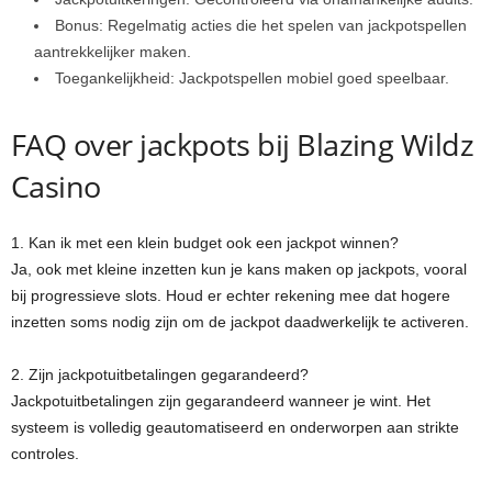
Bonus: Regelmatig acties die het spelen van jackpotspellen
aantrekkelijker maken.
Toegankelijkheid: Jackpotspellen mobiel goed speelbaar.
FAQ over jackpots bij Blazing Wildz
Casino
1. Kan ik met een klein budget ook een jackpot winnen?
Ja, ook met kleine inzetten kun je kans maken op jackpots, vooral
bij progressieve slots. Houd er echter rekening mee dat hogere
inzetten soms nodig zijn om de jackpot daadwerkelijk te activeren.
2. Zijn jackpotuitbetalingen gegarandeerd?
Jackpotuitbetalingen zijn gegarandeerd wanneer je wint. Het
systeem is volledig geautomatiseerd en onderworpen aan strikte
controles.