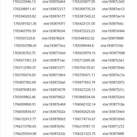
1765225946.13
xtw183870d64
1765255877.95
xtw18387c3d5
1765298811.41
xtw183872217
1765309735.29
xtw18387ee12
1765340203.82
xtw183876177
1765381543.22
xtw18387ae14
1765391921.36
xtw1838747f1
1765423131.05
xtw18387fe6c
1765465793.39
xtw183878c04
1765472523.23
xtw18387d444
1765507229.8
xtw183878024
1765548432.02
xtw183879888
1765553786.41
xtw183877ecc
1765590044.8
xtw18387316b
1765630763.75
xtw1838710dd
1765633974.15
xtw183877688
1765671951.33
xtw18387f1ae
1765712095.06
xtw18387e3a1
1765713789.37
xtw18387c371
1765754135.81
xtw18387354d
1765795074.03
xtw1838718b9
1765795471.11
xtw18387bc7a
1765837302.69
xtw1838720a6
1765877663.79
xtw183872972
1765878383.83
xtw183874578
1765927220.13
xtw18387521c
1765959862.46
xtw183879822
1765968504.04
xtw1838702b4
1766009860.91
xtw18387b469
1766042102.14
xtw183877c8a
1766050834.67
xtw18387502a
1766092625.66
xtw1838734e0
1766132913.77
xtw1838780b5
1766174716.67
xtw18387dfe6
1766215790.65
xtw18387bf6c
1766219787.15
xtw183871272
1766255934.08
xtw18387d32c
1766321323.75
xtw18387488f