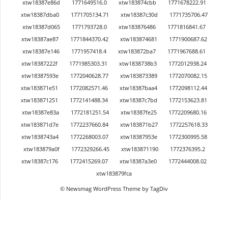
xtw18387e86d
1771649516.0
xtw183874cbb
1771678222.91
xtw18387dba0
1771705134.71
xtw18387c30d
1771735706.47
xtw18387d065
1771793728.0
xtw183876486
1771816841.67
xtw18387ae87
1771844370.42
xtw183874681
1771900687.62
xtw18387e146
1771957418.4
xtw183872ba7
1771967688.61
xtw18387222f
1771985303.31
xtw1838738b3
1772012938.24
xtw18387593e
1772040628.77
xtw183873389
1772070082.15
xtw183871e51
1772082571.46
xtw18387baa4
1772098112.44
xtw183871251
1772141488.34
xtw18387c7bd
1772153623.81
xtw18387e83a
1772181251.54
xtw18387fe25
1772209680.16
xtw183871d7e
1772237660.84
xtw183871b27
1772257618.33
xtw1838743a4
1772268003.07
xtw18387953e
1772300995.58
xtw183879a0f
1772329266.45
xtw183871190
1772376395.2
xtw18387c176
1772415269.07
xtw18387a3e0
1772444008.02
xtw183879fca
© Newsmag WordPress Theme by TagDiv